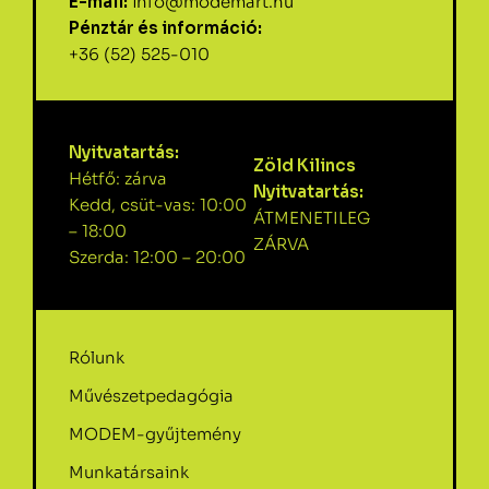
E-mail:
info@modemart.hu
Pénztár és információ:
+36 (52) 525-010
Nyitvatartás:
Zöld Kilincs
Hétfő: zárva
Nyitvatartás:
Kedd, csüt-vas: 10:00
ÁTMENETILEG
– 18:00
ZÁRVA
Szerda: 12:00 – 20:00
Rólunk
Művészetpedagógia
MODEM-gyűjtemény
Munkatársaink