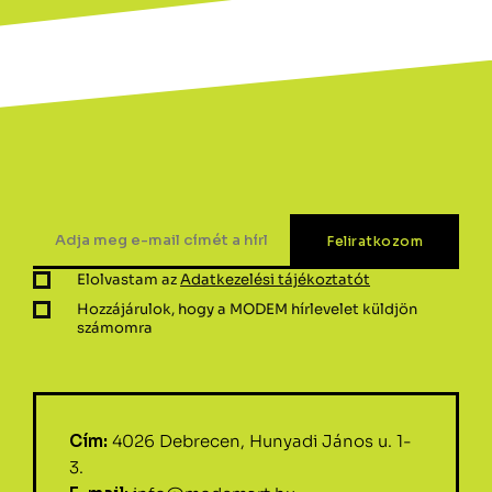
Elolvastam az
Adatkezelési tájékoztatót
Hozzájárulok, hogy a MODEM hírlevelet küldjön
számomra
Cím:
4026 Debrecen, Hunyadi János u. 1-
3.