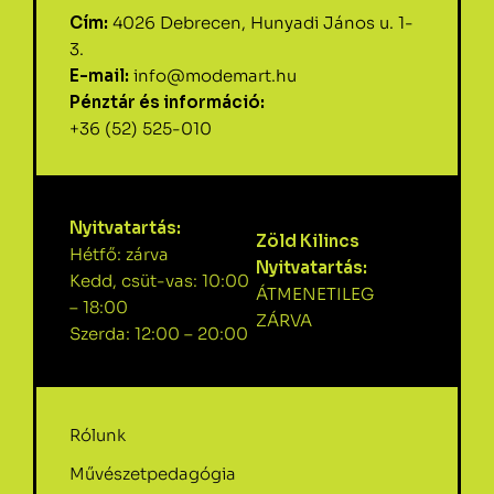
Cím:
4026 Debrecen, Hunyadi János u. 1-
3.
E-mail:
info@modemart.hu
Pénztár és információ:
+36 (52) 525-010
Nyitvatartás:
Zöld Kilincs
Hétfő: zárva
Nyitvatartás:
Kedd, csüt-vas: 10:00
ÁTMENETILEG
– 18:00
ZÁRVA
Szerda: 12:00 – 20:00
Rólunk
Művészetpedagógia