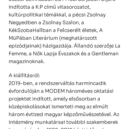
indította a K:P című vitasorozatot,
kultúrpolitikai témákkal, a pécsi Zsolnay
Negyedben a Zsolnay Szalon, a
KékSzobaHallban a Felcserélt életek, A
MüPában Literárium (meghatározott
epizódjainak) házigazdája. Állandó szerzője La
Femme, a Nők Lapja Évszakok és a Gentleman
magazinoknak.
A kiállításról:
2019-ben, a rendszerváltás harmincadik
évfordulóján a MODEM hároméves oktatási
projektet indított, amely elsősorban a
középiskolásokat ismerteti meg az elmúlt
három évtized magyar képzőművészetével. Az
intézmény munkatársai további szakemberek