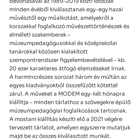
bevonásával az 1989-2019 közti időszak
minden évéből kiválasztanak egy-egy hazai
művésztől egy műalkotást, amelyekről a
korszakkal foglalkozó művészettörténészek és
elméleti szakemberek –
múzeumpedagógusokkal és középiskolai
tanárokkal közösen kialakított
szempontrendszer figyelembevételével – kb.
20 ezer karakteres átfogó elemzéseket írnak.
A harmincrészes sorozat három év múltán az
egyes kiadványokból összefűzött kötettel
zárul. A műveket a MODEM egy-két hónapra
kiállítja – minden tárlathoz a szövegekre épülő
múzeumpedagógiai foglalkozások tartoznak.
A mostani kiállítás készíti elő a 2021 végére
tervezett tárlatot, amelyen egyszerre mutatjuk
majd be az összes kiválasztott munkát.