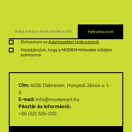
Elolvastam az
Adatkezelési tájékoztatót
Hozzájárulok, hogy a MODEM hírlevelet küldjön
számomra
Cím:
4026 Debrecen, Hunyadi János u. 1-
3.
E-mail:
info@modemart.hu
Pénztár és információ:
+36 (52) 525-010