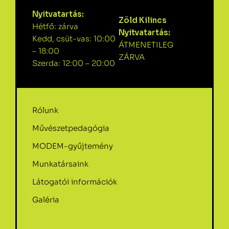
Nyitvatartás:
Zöld Kilincs
Hétfő: zárva
Nyitvatartás:
Kedd, csüt-vas: 10:00
ÁTMENETILEG
– 18:00
ZÁRVA
Szerda: 12:00 – 20:00
Rólunk
Művészetpedagógia
MODEM-gyűjtemény
Munkatársaink
Látogatói információk
Galéria