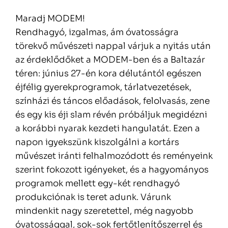
Maradj MODEM!
Rendhagyó, izgalmas, ám óvatosságra
törekvő művészeti nappal várjuk a nyitás után
az érdeklődőket a MODEM-ben és a Baltazár
téren: június 27-én kora délutántól egészen
éjfélig gyerekprogramok, tárlatvezetések,
színházi és táncos előadások, felolvasás, zene
és egy kis éji slam révén próbáljuk megidézni
a korábbi nyarak kezdeti hangulatát. Ezen a
napon igyekszünk kiszolgálni a kortárs
művészet iránti felhalmozódott és reményeink
szerint fokozott igényeket, és a hagyományos
programok mellett egy-két rendhagyó
produkciónak is teret adunk. Várunk
mindenkit nagy szeretettel, még nagyobb
óvatossággal, sok-sok fertőtlenítőszerrel és