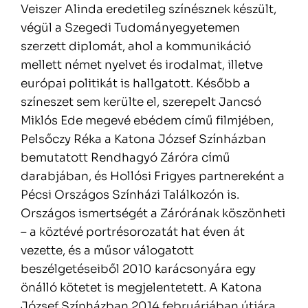
Veiszer Alinda eredetileg színésznek készült,
végül a Szegedi Tudományegyetemen
szerzett diplomát, ahol a kommunikáció
mellett német nyelvet és irodalmat, illetve
európai politikát is hallgatott. Később a
színeszet sem kerülte el, szerepelt Jancsó
Miklós Ede megevé ebédem című filmjében,
Pelsőczy Réka a Katona József Színházban
bemutatott Rendhagyó Záróra című
darabjában, és Hollósi Frigyes partnereként a
Pécsi Országos Színházi Találkozón is.
Országos ismertségét a Zárórának köszönheti
– a köztévé portrésorozatát hat éven át
vezette, és a műsor válogatott
beszélgetéseiből 2010 karácsonyára egy
önálló kötetet is megjelentetett. A Katona
József Színházban 2014 februárjában útjára