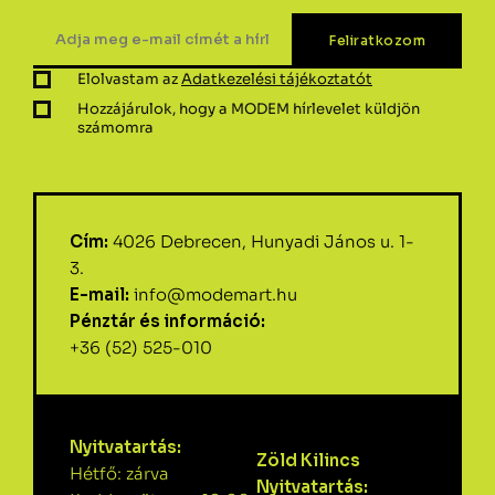
Elolvastam az
Adatkezelési tájékoztatót
Hozzájárulok, hogy a MODEM hírlevelet küldjön
számomra
Cím:
4026 Debrecen, Hunyadi János u. 1-
3.
E-mail:
info@modemart.hu
Pénztár és információ:
+36 (52) 525-010
Nyitvatartás:
Zöld Kilincs
Hétfő: zárva
Nyitvatartás: