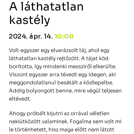
A láthatatlan
kastély
2024. ápr. 14.
10:00
Volt egyszer egy elvarázsolt táj, ahol egy
láthatatlan kastély rejtőzött. A tájat köd
borította, így mindenki messziről elkerülte.
Viszont egyszer arra tévedt egy idegen, aki
meggondolatlanul besétált a ködlepelbe.
Addig bolyongott benne, mire végül teljesen
eltévedt.
Ahogy próbált kijutni az orrával véletlen
nekiütközött valaminek. Fogalma sem volt mi
le történhetett, hisz maga előtt nem látott