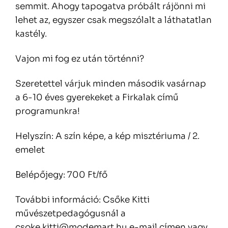
semmit. Ahogy tapogatva próbált rájönni mi
lehet az, egyszer csak megszólalt a láthatatlan
kastély.
Vajon mi fog ez után történni?
Szeretettel várjuk minden második vasárnap
a 6-10 éves gyerekeket a Firkalak című
programunkra!
Helyszín: A szín képe, a kép misztériuma / 2.
emelet
Belépőjegy: 700 Ft/fő
További információ: Csőke Kitti
művészetpedagógusnál a
csoke.kitti@modemart.hu e-mail címen vagy