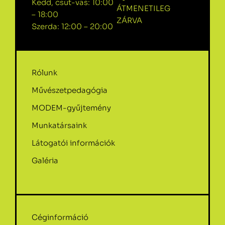
Kedd, csüt-vas: 10:00
ÁTMENETILEG
– 18:00
ZÁRVA
Szerda: 12:00 – 20:00
Rólunk
Művészetpedagógia
MODEM-gyűjtemény
Munkatársaink
Látogatói információk
Galéria
Céginformáció