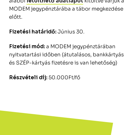
alábbi
letölthető adatlapot
kitöltve várjuk a
MODEM jegypénztárába a tábor megkezdése
előtt.
Fizetési határidő:
Június 30.
Fizetési mód:
a MODEM jegypénztárában
nyitvatartási időben (átutalásos, bankkártyás
és SZÉP-kártyás fizetésre is van lehetőség)
Részvételi díj:
50.000Ft/fő