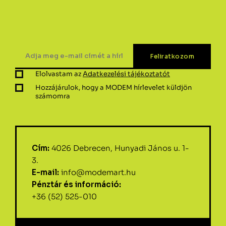
Elolvastam az
Adatkezelési tájékoztatót
Hozzájárulok, hogy a MODEM hírlevelet küldjön
számomra
Cím:
4026 Debrecen, Hunyadi János u. 1-
3.
E-mail:
info@modemart.hu
Pénztár és információ:
+36 (52) 525-010