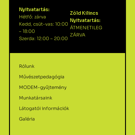
Nyitvatartás:
Zöld Kilincs
Hétfő: zárva
Nyitvatartás:
Kedd, csüt-vas: 10:00
ÁTMENETILEG
– 18:00
ZÁRVA
Szerda: 12:00 – 20:00
Rólunk
Művészetpedagógia
MODEM-gyűjtemény
Munkatársaink
Látogatói információk
Galéria