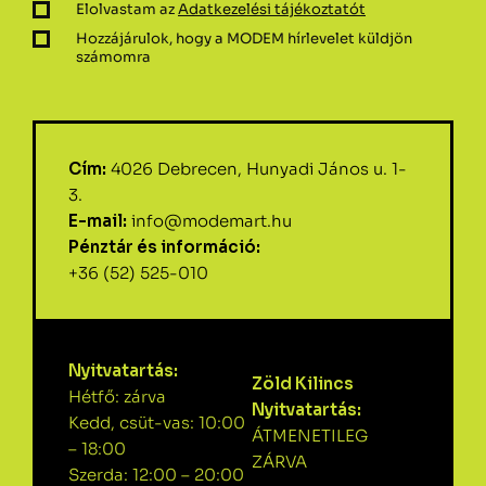
Elolvastam az
Adatkezelési tájékoztatót
Hozzájárulok, hogy a MODEM hírlevelet küldjön
számomra
Cím:
4026 Debrecen, Hunyadi János u. 1-
3.
E-mail:
info@modemart.hu
Pénztár és információ:
+36 (52) 525-010
Nyitvatartás:
Zöld Kilincs
Hétfő: zárva
Nyitvatartás:
Kedd, csüt-vas: 10:00
ÁTMENETILEG
– 18:00
ZÁRVA
Szerda: 12:00 – 20:00