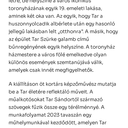
létre, de helyszíne a város ikonikus
toronyházának egyik 19. emeleti lakása,
aminek két oka van. Az egyik, hogy Tar a
huszonnyolcadik albérlete után egy hasonló
jellegű lakásban lelt „otthonra”. A másik, hogy
az épület Tar Szürke galamb című
bűnregényének egyik helyszíne. A toronyház
házmestere a város fölé emelkedve olyan
különös események szemtanújává válik,
amelyek csak innét megfigyelhetők.
A kiállításon öt kortárs képzőművész mutatja
be a Tar életére reflektáló műveit. A
műalkotósokat Tar Sándortól származó
szövegek fűzik össze egy térélménnyé. A
munkafolyamat 2023 tavaszán egy
műhelymunkával kezdődött, amelyen Tar