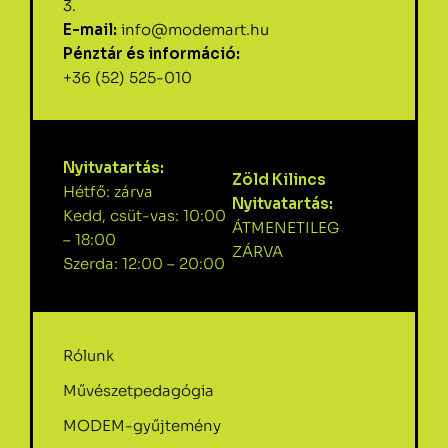
3.
E-mail:
info@modemart.hu
Pénztár és információ:
+36 (52) 525-010
Nyitvatartás:
Zöld Kilincs
Hétfő: zárva
Nyitvatartás:
Kedd, csüt-vas: 10:00
ÁTMENETILEG
– 18:00
ZÁRVA
Szerda: 12:00 – 20:00
Rólunk
Művészetpedagógia
MODEM-gyűjtemény