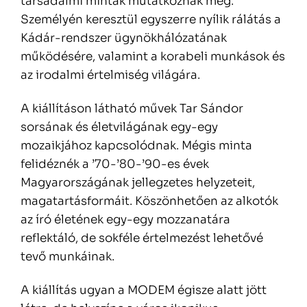
társadalmi minták mutatkoznak meg.
Személyén keresztül egyszerre nyílik rálátás a
Kádár-rendszer ügynökhálózatának
működésére, valamint a korabeli munkások és
az irodalmi értelmiség világára.
A kiállításon látható művek Tar Sándor
sorsának és életvilágának egy-egy
mozaikjához kapcsolódnak. Mégis minta
felidéznék a ’70-’80-’90-es évek
Magyarországának jellegzetes helyzeteit,
magatartásformáit. Köszönhetően az alkotók
az író életének egy-egy mozzanatára
reflektáló, de sokféle értelmezést lehetővé
tevő munkáinak.
A kiállítás ugyan a MODEM égisze alatt jött