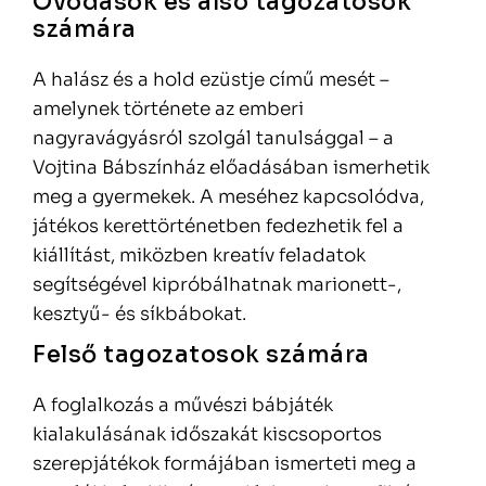
Óvodások és alsó tagozatosok
számára
A halász és a hold ezüstje című mesét –
amelynek története az emberi
nagyravágyásról szolgál tanulsággal – a
Vojtina Bábszínház előadásában ismerhetik
meg a gyermekek. A meséhez kapcsolódva,
játékos kerettörténetben fedezhetik fel a
kiállítást, miközben kreatív feladatok
segítségével kipróbálhatnak marionett-,
kesztyű- és síkbábokat.
Felső tagozatosok számára
A foglalkozás a művészi bábjáték
kialakulásának időszakát kiscsoportos
szerepjátékok formájában ismerteti meg a