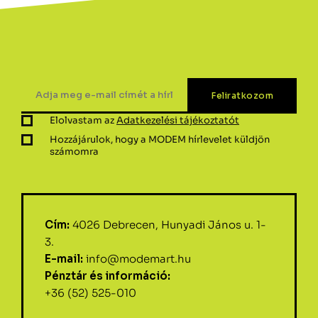
Elolvastam az
Adatkezelési tájékoztatót
Hozzájárulok, hogy a MODEM hírlevelet küldjön
számomra
Cím:
4026 Debrecen, Hunyadi János u. 1-
3.
E-mail:
info@modemart.hu
Pénztár és információ:
+36 (52) 525-010