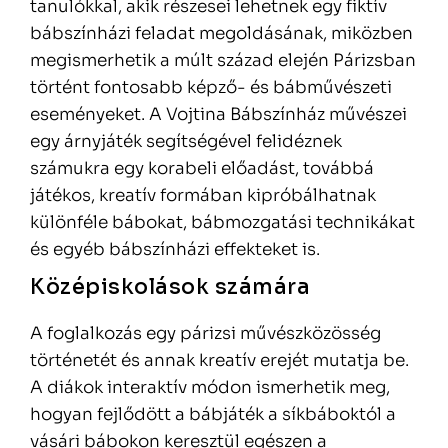
tanulókkal, akik részesei lehetnek egy fiktív
bábszínházi feladat megoldásának, miközben
megismerhetik a múlt század elején Párizsban
történt fontosabb képző- és bábművészeti
eseményeket. A Vojtina Bábszínház művészei
egy árnyjáték segítségével felidéznek
számukra egy korabeli előadást, továbbá
játékos, kreatív formában kipróbálhatnak
különféle bábokat, bábmozgatási technikákat
és egyéb bábszínházi effekteket is.
Középiskolások számára
A foglalkozás egy párizsi művészközösség
történetét és annak kreatív erejét mutatja be.
A diákok interaktív módon ismerhetik meg,
hogyan fejlődött a bábjáték a síkbáboktól a
vásári bábokon keresztül egészen a