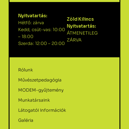
Nyitvatartás:
Zöld Kilincs
Hétfő: zárva
Nyitvatartás:
Kedd, csüt-vas: 10:00
ÁTMENETILEG
– 18:00
ZÁRVA
Szerda: 12:00 – 20:00
Rólunk
Művészetpedagógia
MODEM-gyűjtemény
Munkatársaink
Látogatói információk
Galéria