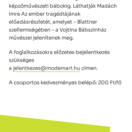
képzőművészeti bábokig. Láthatják Madách
Imre Az ember tragédiájának
előadásrészletét, amelyet – Blattner
szellemiségében – a Vojtina Bábszínház
művészei jelenítenek meg.
A foglalkozásokra előzetes bejelentkezés
szükséges
a
jelentkezes@modemart.hu
címen.
A csoportos kedvezményes belépő: 200 Ft/fő