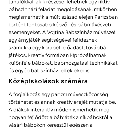
tanulókkal, akik részesei lehetnek egy fiktív
bábszínházi feladat megoldásának, miközben
megismerhetik a múlt század elején Párizsban
történt fontosabb képző- és bábművészeti
eseményeket. A Vojtina Bábszínház művészei
egy árnyjáték segítségével felidéznek
számukra egy korabeli előadást, továbbá
játékos, kreatív formában kipróbálhatnak
különféle bábokat, bábmozgatási technikákat
és egyéb bábszínházi effekteket is.
Középiskolások számára
A foglalkozás egy párizsi művészközösség
történetét és annak kreatív erejét mutatja be.
A diákok interaktív módon ismerhetik meg,
hogyan fejlődött a bábjáték a síkbáboktól a
vásári bábokon keresztül egészen a