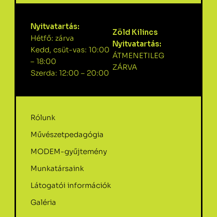
Nyitvatartás:
Zöld Kilincs
Hétfő: zárva
Nyitvatartás:
Kedd, csüt-vas: 10:00
ÁTMENETILEG
– 18:00
ZÁRVA
Szerda: 12:00 – 20:00
Rólunk
Művészetpedagógia
MODEM-gyűjtemény
Munkatársaink
Látogatói információk
Galéria