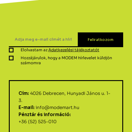
Elolvastam az
Adatkezelési tájékoztatót
Hozzájárulok, hogy a MODEM hírlevelet küldjön
számomra
Cím:
4026 Debrecen, Hunyadi János u. 1-
3.
E-mail:
info@modemart.hu
Pénztár és információ:
+36 (52) 525-010