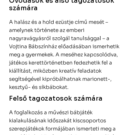
Óvodások és alsó tagozatosok
számára
A halász és a hold ezüstje című mesét –
amelynek története az emberi
nagyravágyásról szolgál tanulsággal – a
Vojtina Bábszínház előadásában ismerhetik
meg a gyermekek. A meséhez kapcsolódva,
játékos kerettörténetben fedezhetik fel a
kiállítást, miközben kreatív feladatok
segítségével kipróbálhatnak marionett-,
kesztyű- és síkbábokat.
Felső tagozatosok számára
A foglalkozás a művészi bábjáték
kialakulásának időszakát kiscsoportos
szerepjátékok formájában ismerteti meg a