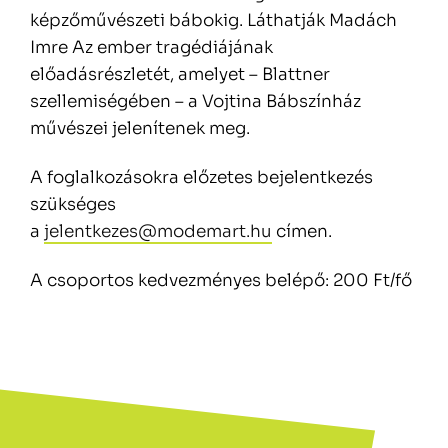
képzőművészeti bábokig. Láthatják Madách
Imre Az ember tragédiájának
előadásrészletét, amelyet – Blattner
szellemiségében – a Vojtina Bábszínház
művészei jelenítenek meg.
A foglalkozásokra előzetes bejelentkezés
szükséges
a
jelentkezes@modemart.hu
címen.
A csoportos kedvezményes belépő: 200 Ft/fő