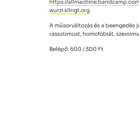
https://allmachine.bandcamp.com
wurzi.klingt.org
A műsorváltozás és a beengedés jo
rasszizmust, homofóbiát, szexizmus
Belépő: 600 / 300 Ft