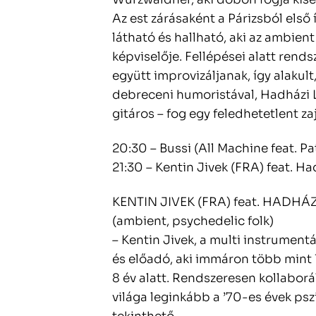
Az est zárásaként a Párizsból első
látható és hallható, aki az ambient
képviselője. Fellépései alatt rend
együtt improvizáljanak, így alakul
debreceni humoristával, Hadházi L
gitáros – fog egy feledhetetlent zaj
20:30 – Bussi (All Machine feat. 
21:30 – Kentin Jivek (FRA) feat. Ha
KENTIN JIVEK (FRA) feat. HADHÁ
(ambient, psychedelic folk)
– Kentin Jivek, a multi instrumentá
és előadó, aki immáron több mint 
8 év alatt. Rendszeresen kollaborá
világa leginkább a ’70-es évek ps