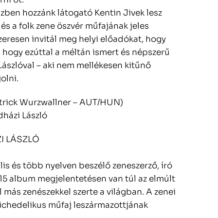
 ízben hozzánk látogató Kentin Jivek lesz
 és a folk zene öszvér műfajának jeles
szeresen invitál meg helyi előadókat, hogy
t, hogy ezúttal a méltán ismert és népszerű
ászlóval – aki nem mellékesen kitűnő
olni.
Patrick Wurzwallner – AUT/HUN)
dházi László
ZI LÁSZLÓ
lis és több nyelven beszélő zeneszerző, író
15 album megjelentetésen van túl az elmúlt
l más zenészekkel szerte a világban. A zenei
zichedelikus műfaj leszármazottjának