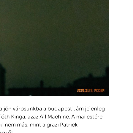
a jön városunkba a budapesti, ám jelenleg
Tóth Kinga, azaz All Machine. A mai estére
ki nem más, mint a grazi Patrick
ni őt.