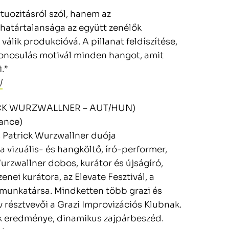
rtuozitásról szól, hanem az
határtalansága az együtt zenélők
álik produkcióvá. A pillanat feldíszítése,
zonosulás motivál minden hangot, amit
.”
/
RICK WURZWALLNER – AUT/HUN)
ance)
s Patrick Wurzwallner duója
 vizuális- és hangköltő, író-performer,
Wurzwallner dobos, kurátor és újságíró,
nei kurátora, az Elevate Fesztivál, a
 munkatársa. Mindketten több grazi és
v résztvevői a Grazi Improvizációs Klubnak.
k eredménye, dinamikus zajpárbeszéd.