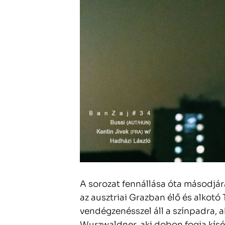
A sorozat fennállása óta másodjár
az ausztriai Grazban élő és alkotó 
vendégzenésszel áll a színpadra, a
Wurzwaldner, aki dobon fogja kísér