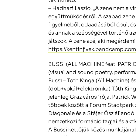
tekinthető.
– Hadházi László: „A zene nem a vi
együttműködésről. A szabad zene 
figyelméből, odaadásából épül, és v
és annak a szépségével történő a
játszok. A zene azé, aki megérdemli
https://kentinjivek.bandcamp.com
BUSSI (ALL MACHINE feat. PAT
(visual and sound poetry, perform
Bussi – Toth Kinga (All Machine) é
(dob+vokál+elektronika) Tóth Kinga
jelenleg Graz város írója. Patrick 
többek között a Forum Stadtpark ze
Diagonale és a Stájer Ősz állandó
nemzetközi formáció tagjai és aktí
A Bussi kettőjük közös munkájána