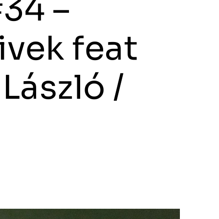
34 –
ivek feat
László /