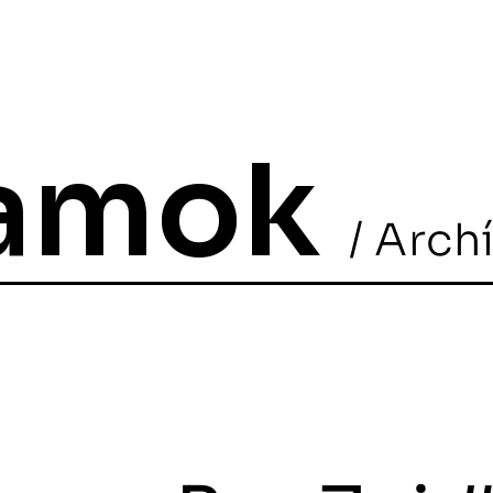
ramok
/ Arch