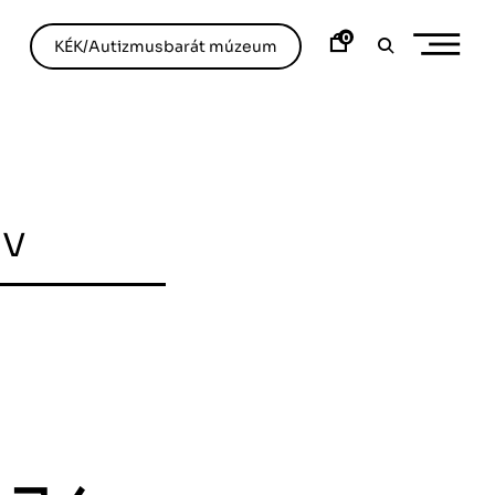
0
KÉK/Autizmusbarát múzeum
ív