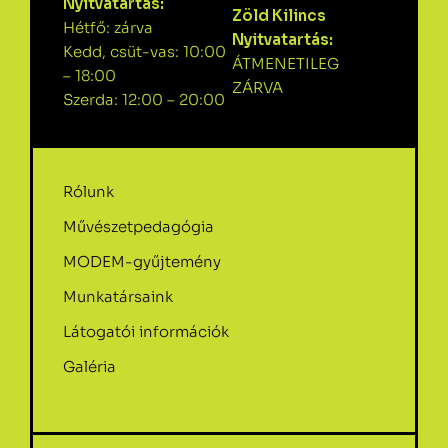
Nyitvatartás:
Zöld Kilincs
Hétfő: zárva
Nyitvatartás:
Kedd, csüt-vas: 10:00
ÁTMENETILEG
– 18:00
ZÁRVA
Szerda: 12:00 – 20:00
Rólunk
Művészetpedagógia
MODEM-gyűjtemény
Munkatársaink
Látogatói információk
Galéria