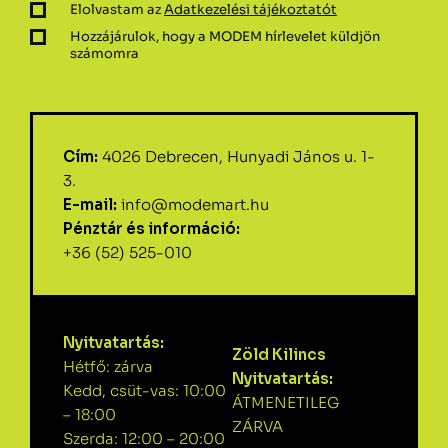
Elolvastam az
Adatkezelési tájékoztatót
Hozzájárulok, hogy a MODEM hírlevelet küldjön
számomra
Cím:
4026 Debrecen, Hunyadi János u. 1-
3.
E-mail:
info@modemart.hu
Pénztár és információ:
+36 (52) 525-010
Nyitvatartás:
Zöld Kilincs
Hétfő: zárva
Nyitvatartás:
Kedd, csüt-vas: 10:00
ÁTMENETILEG
– 18:00
ZÁRVA
Szerda: 12:00 – 20:00