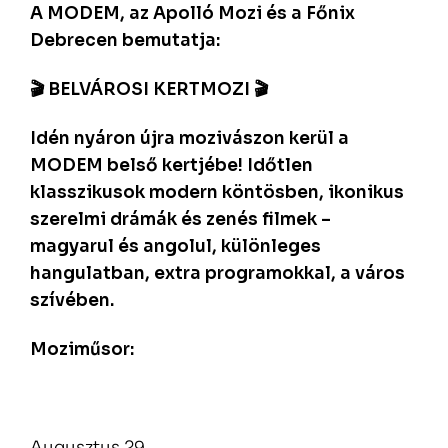
A MODEM, az Apolló Mozi és a Főnix
Debrecen bemutatja:
🎬 BELVÁROSI KERTMOZI 🎬
Idén nyáron újra mozivászon kerül a
MODEM belső kertjébe! Időtlen
klasszikusok modern köntösben, ikonikus
szerelmi drámák és zenés filmek –
magyarul és angolul, különleges
hangulatban, extra programokkal, a város
szívében.
Moziműsor:
Augusztus 29.