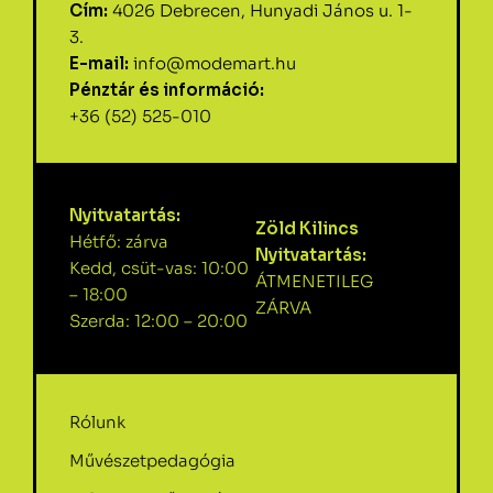
Cím:
4026 Debrecen, Hunyadi János u. 1-
3.
E-mail:
info@modemart.hu
Pénztár és információ:
+36 (52) 525-010
Nyitvatartás:
Zöld Kilincs
Hétfő: zárva
Nyitvatartás:
Kedd, csüt-vas: 10:00
ÁTMENETILEG
– 18:00
ZÁRVA
Szerda: 12:00 – 20:00
Rólunk
Művészetpedagógia