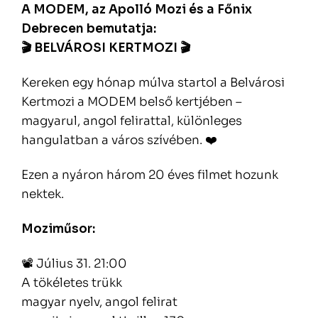
A MODEM, az Apolló Mozi és a Főnix
Debrecen bemutatja:
🎬 BELVÁROSI KERTMOZI 🎬
Kereken egy hónap múlva startol a Belvárosi
Kertmozi a MODEM belső kertjében –
magyarul, angol felirattal, különleges
hangulatban a város szívében. ❤️
Ezen a nyáron három 20 éves filmet hozunk
nektek.
Moziműsor:
📽️ Július 31. 21:00
A tökéletes trükk
magyar nyelv, angol felirat