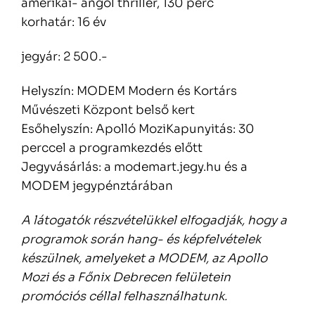
amerikai- angol thriller, 130 perc
korhatár: 16 év
jegyár: 2 500.-
Helyszín: MODEM Modern és Kortárs
Művészeti Központ belső kert
Esőhelyszín: Apolló MoziKapunyitás: 30
perccel a programkezdés előtt
Jegyvásárlás: a modemart.jegy.hu és a
MODEM jegypénztárában
A látogatók részvételükkel elfogadják, hogy a
programok során hang- és képfelvételek
készülnek, amelyeket a MODEM, az Apollo
Mozi és a Főnix Debrecen felületein
promóciós céllal felhasználhatunk.