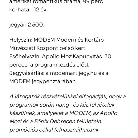
amerikai romantikus dráma, 99 perc
korhatár: 12 év
jegyár: 2 500.-
Helyszín: MODEM Modern és Kortárs
Művészeti Központ belső kert
Esőhelyszín: Apolló MoziKapunyitás: 30
perccel a programkezdés előtt
Jegyvásárlás: a modemart.jegy.hu és a
MODEM jegypénztárában
A látogatók részvételükkel elfogadják, hogy a
programok során hang- és képfelvételek
készülnek, amelyeket a MODEM, az Apollo
Mozi és a Főnix Debrecen felületein
promóciós céllal felhasználhatunk.