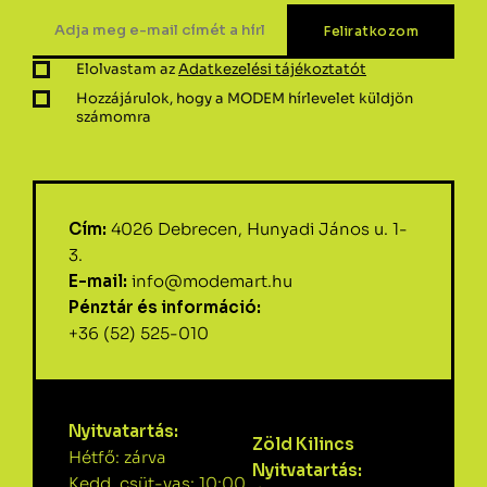
Elolvastam az
Adatkezelési tájékoztatót
Hozzájárulok, hogy a MODEM hírlevelet küldjön
számomra
Cím:
4026 Debrecen, Hunyadi János u. 1-
3.
E-mail:
info@modemart.hu
Pénztár és információ:
+36 (52) 525-010
Nyitvatartás:
Zöld Kilincs
Hétfő: zárva
Nyitvatartás:
Kedd, csüt-vas: 10:00