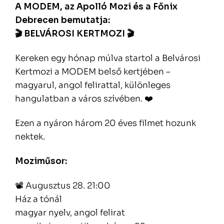
A MODEM, az Apolló Mozi és a Főnix
Debrecen bemutatja:
🎬 BELVÁROSI KERTMOZI 🎬
Kereken egy hónap múlva startol a Belvárosi
Kertmozi a MODEM belső kertjében –
magyarul, angol felirattal, különleges
hangulatban a város szívében. ❤️
Ezen a nyáron három 20 éves filmet hozunk
nektek.
Moziműsor:
📽️ Augusztus 28. 21:00
Ház a tónál
magyar nyelv, angol felirat