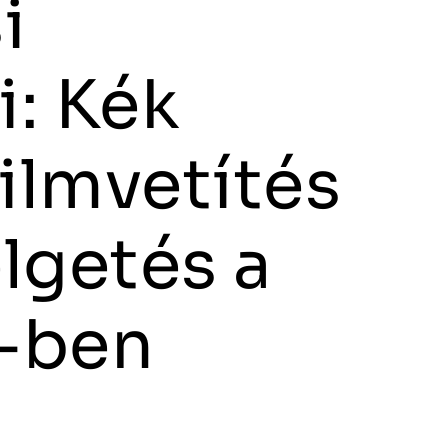
i
: Kék
filmvetítés
lgetés a
-ben