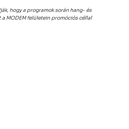
dják, hogy a programok során hang- és
t a MODEM felületein promóciós céllal