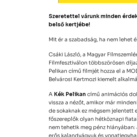
Szeretettel várunk minden érde
belső kertjébe!
Mit ér a szabadság, ha nem lehet é
Csáki László, a Magyar Filmszeml
Filmfesztiválon többszörösen díjaz
Pelikan című filmjét hozza el a 
Belvárosi Kertmozi kiemelt alkalmá
A
Kék Pelikan
című animációs do
vissza a nézőt, amikor már mindenki
de sokaknak ez mégsem jelentett e
főszereplők olyan hétköznapi fiatal
nem tehetik meg pénz hiányában:
erős kalandvágyuk és vonatjegyha