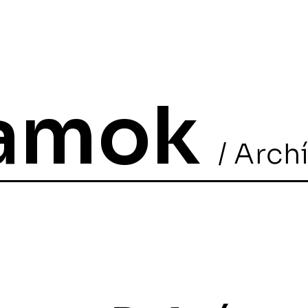
ramok
/ Arch