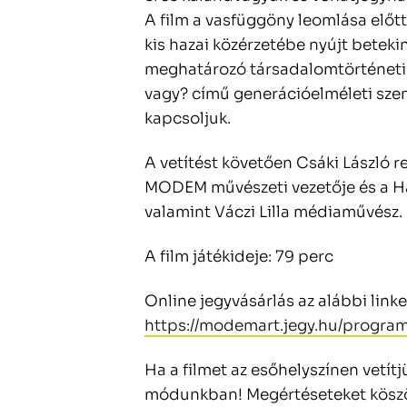
A film a vasfüggöny leomlása előt
kis hazai közérzetébe nyújt betek
meghatározó társadalomtörténeti i
vagy? című generációelméleti sze
kapcsoljuk.
A vetítést követően Csáki László 
MODEM művészeti vezetője és a Han
valamint Váczi Lilla médiaművész.
A film játékideje: 79 perc
Online jegyvásárlás az alábbi linke
https://modemart.jegy.hu/progra
Ha a filmet az esőhelyszínen vetítjü
módunkban! Megértéseteket kösz