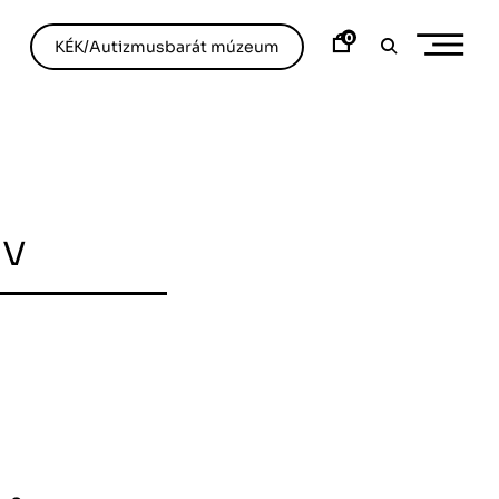
0
KÉK/Autizmusbarát múzeum
ív