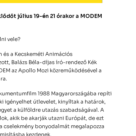
klődőt július 19-én 21 órakor a MODEM
lni vele?
én és a Kecskeméti Animációs
ott, Balázs Béla-díjas író-rendező Kék
MODEM az Apollo Mozi közreműködésével a
ra.
kumentumfilm 1988 Magyarországába repíti
 igényelhet útlevelet, kinyíltak a határok,
gyet a külföldre utazás szabadságával. A
ok, akik be akarják utazni Európát, de ezt
 a cselekmény bonyodalmát megalapozza
misításba kezdenek.