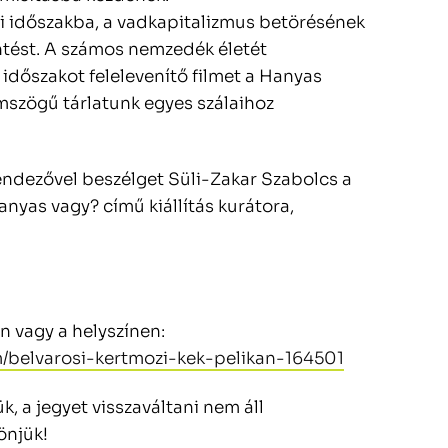
ti időszakba, a vadkapitalizmus betörésének
intést. A számos nemzedék életét
dőszakot felelevenítő filmet a Hanyas
mszögű tárlatunk egyes szálaihoz
rendezővel beszélget Süli-Zakar Szabolcs a
yas vagy? című kiállítás kurátora,
n vagy a helyszínen:
m/belvarosi-kertmozi-kek-pelikan-164501
k, a jegyet visszaváltani nem áll
önjük!