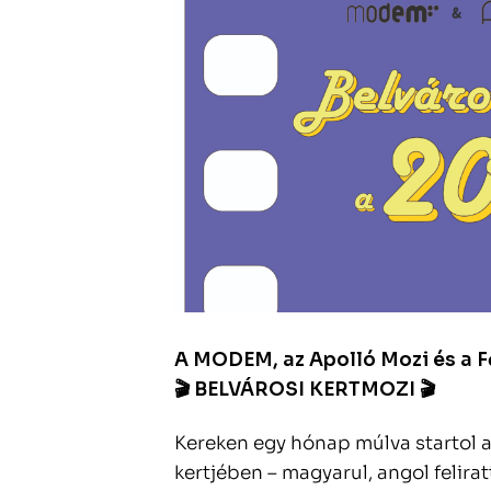
A MODEM, az Apolló Mozi és a F
🎬 BELVÁROSI KERTMOZI 🎬
Kereken egy hónap múlva startol 
kertjében – magyarul, angol felira