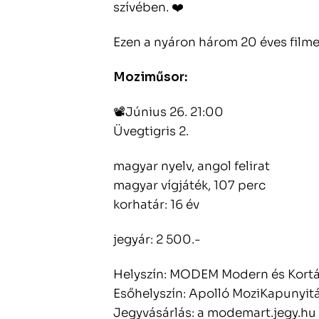
szívében. ❤️
Ezen a nyáron három 20 éves filme
Moziműsor:
📽️Június 26. 21:00
Üvegtigris 2.
magyar nyelv, angol felirat
magyar vígjáték, 107 perc
korhatár: 16 év
jegyár: 2 500.-
Helyszín: MODEM Modern és Kortár
Esőhelyszín: Apolló MoziKapunyitá
Jegyvásárlás: a modemart.jegy.h