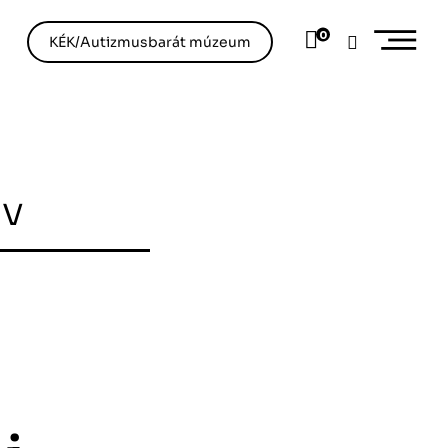
0
KÉK/Autizmusbarát múzeum
ív