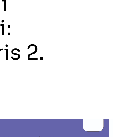
i
i:
is 2.