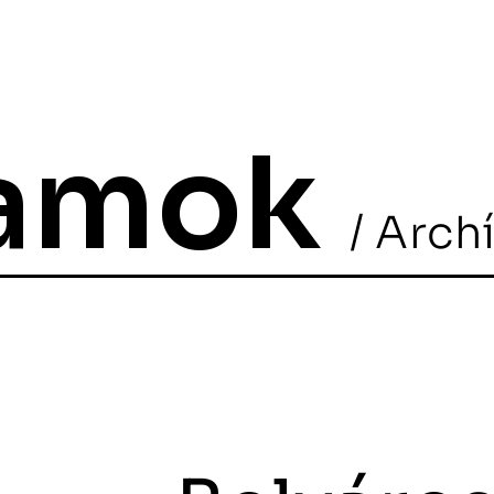
ramok
/ Arch