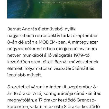
Bernát András életművéből nyílik
nagyszabású retrospektív tárlat szeptember
8-án délután a MODEM-ben. A mintegy ezer
négyzetméteres térben megjelenő csaknem
hetven munkából álló válogatás 1979-től
kezdődően szemlélteti Bernát művészetének
elemeit, folyamatosan visszatérő témáit és
legújabb műveit.
Szeretettel várunk mindenkit szeptember 8-
án 16 órakor A táj konfigurációja című kiállítás
megnyitóján, a 17 órakor kezdődő Grencsó-
koncerten, valamint az este 8 órakor kezdődő