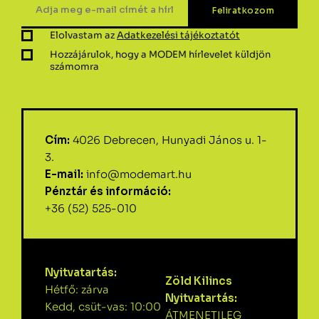
Elolvastam az
Adatkezelési tájékoztatót
Hozzájárulok, hogy a MODEM hírlevelet küldjön
számomra
Cím:
4026 Debrecen, Hunyadi János u. 1-
3.
E-mail:
info@modemart.hu
Pénztár és információ:
+36 (52) 525-010
Nyitvatartás:
Zöld Kilincs
Hétfő: zárva
Nyitvatartás:
Kedd, csüt-vas: 10:00
ÁTMENETILEG