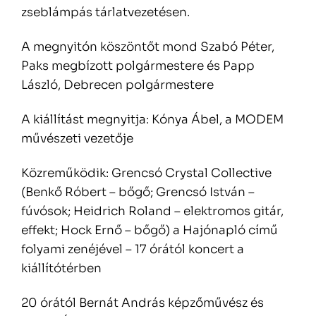
zseblámpás tárlatvezetésen.
A megnyitón köszöntőt mond Szabó Péter,
Paks megbízott polgármestere és Papp
László, Debrecen polgármestere
A kiállítást megnyitja: Kónya Ábel, a MODEM
művészeti vezetője
Közreműködik: Grencsó Crystal Collective
(Benkő Róbert – bőgő; Grencsó István –
fúvósok; Heidrich Roland – elektromos gitár,
effekt; Hock Ernő – bőgő) a Hajónapló című
folyami zenéjével – 17 órától koncert a
kiállítótérben
20 órától Bernát András képzőművész és