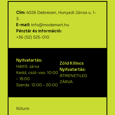
Cím:
4026 Debrecen, Hunyadi János u. 1-
3.
E-mail:
info@modemart.hu
Pénztár és információ:
+36 (52) 525-010
Nyitvatartás:
Zöld Kilincs
Hétfő: zárva
Nyitvatartás:
Kedd, csüt-vas: 10:00
ÁTMENETILEG
– 18:00
ZÁRVA
Szerda: 12:00 – 20:00
Rólunk