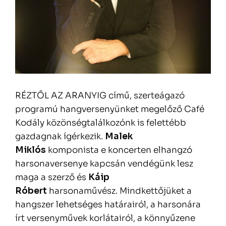
RÉZTŐL AZ ARANYIG című, szerteágazó
programú hangversenyünket megelőző Café
Kodály közönségtalálkozónk is felettébb
gazdagnak ígérkezik.
Malek
Miklós
komponista e koncerten elhangzó
harsonaversenye kapcsán vendégünk lesz
maga a szerző és
Káip
Róbert
harsonaművész. Mindkettőjüket a
hangszer lehetséges határairól, a harsonára
írt versenyművek korlátairól, a könnyűzene