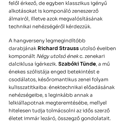
felől érkező, de egyben klasszikus igényű
alkotásokat is komponáló zeneszerző
álmairól, illetve azok megvalósításának
technikai nehézségéről kérdezzük.
A hangverseny legmegindítóbb
darabjának
Richard Strauss
utolsó éveiben
komponált
Négy utolsó ének
c. zenekari
dalciklusa ígérkezik.
Szabóki Tünde
, a mű
énekes szólistája enged betekintést e
csodálatos, későromantikus zenei folyam
kulisszatitkaiba: énektechnikai előadásának
nehézségeibe, s leginkább annak a
lelkiállapotnak megteremtésébe, mellyel
hitelesen tudja tolmácsolni az idős szerző
életet immár lezáró, összegző gondolatait.