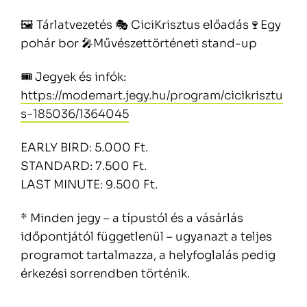
🖼️ Tárlatvezetés 🎭 CiciKrisztus előadás🍷Egy
pohár bor 🎤Művészettörténeti stand-up
🎟️ Jegyek és infók:
https://modemart.jegy.hu/program/cicikrisztu
s-185036/1364045
EARLY BIRD: 5.000 Ft.
STANDARD: 7.500 Ft.
LAST MINUTE: 9.500 Ft.
* Minden jegy – a típustól és a vásárlás
időpontjától függetlenül – ugyanazt a teljes
programot tartalmazza, a helyfoglalás pedig
érkezési sorrendben történik.