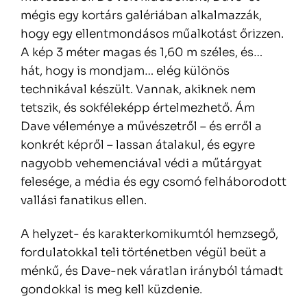
mégis egy kortárs galériában alkalmazzák,
hogy egy ellentmondásos műalkotást őrizzen.
A kép 3 méter magas és 1,60 m széles, és…
hát, hogy is mondjam… elég különös
technikával készült. Vannak, akiknek nem
tetszik, és sokféleképp értelmezhető. Ám
Dave véleménye a művészetről – és erről a
konkrét képről – lassan átalakul, és egyre
nagyobb vehemenciával védi a műtárgyat
felesége, a média és egy csomó felháborodott
vallási fanatikus ellen.
A helyzet- és karakterkomikumtól hemzsegő,
fordulatokkal teli történetben végül beüt a
ménkű, és Dave-nek váratlan irányból támadt
gondokkal is meg kell küzdenie.