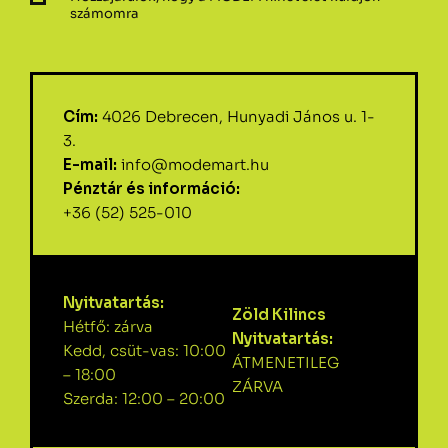
számomra
Cím:
4026 Debrecen, Hunyadi János u. 1-
3.
E-mail:
info@modemart.hu
Pénztár és információ:
+36 (52) 525-010
Nyitvatartás:
Zöld Kilincs
Hétfő: zárva
Nyitvatartás:
Kedd, csüt-vas: 10:00
ÁTMENETILEG
– 18:00
ZÁRVA
Szerda: 12:00 – 20:00