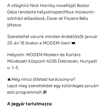
A világhírű Nick Hornby novelláját Bodor
Géza rendezte helyszínspecifikus múzeumi-
színházi előadássá, Dave-et Ficzere Béla
játssza.
Szeretettel várunk minden érdeklődőt január
23-án 18 órakor a MODEM-ben! ❤️
Helyszín: MODEM Modern és Kortárs
Művészeti Központ 4026 Debrecen, Hunyadi
u. 1–3.
🎄Még nincs ötleted karácsonyra?
Lepd meg szeretteidet egy különleges januári
esti programmal! 🎁
A jegyár tartalmazza: