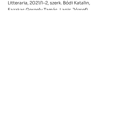
Litteraria, 2021/1–2, szerk. Bódi Katalin,
Fazakas Gergely Tamás, Lapis József)
https://ojs.lib.unideb.hu/studia/issue/view/69
7
Időpont és helyszín:
2022. május 31. (kedd), MODEM, Multimédia
terem
Szervezők:
MODEM, Déri Múzeum, DMJV Kulturális
Osztály
Debreceni Egyetem BTK Magyar Irodalom- és
Kultúratudományi Intézet (Magyar
Emlékezethelyek Kutatócsoport), Alföld
folyóirat