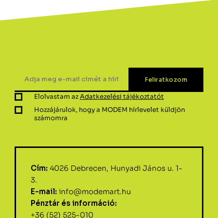
Elolvastam az
Adatkezelési tájékoztatót
Hozzájárulok, hogy a MODEM hírlevelet küldjön
számomra
Cím:
4026 Debrecen, Hunyadi János u. 1-
3.
E-mail:
info@modemart.hu
Pénztár és információ:
+36 (52) 525-010