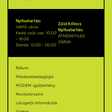
Nyitvatartás:
Zöld Kilincs
Hétfő: zárva
Nyitvatartás:
Kedd, csüt-vas: 10:00
ÁTMENETILEG
– 18:00
ZÁRVA
Szerda: 12:00 – 20:00
Rólunk
Művészetpedagógia
MODEM-gyűjtemény
Munkatársaink
Látogatói információk
Galéria