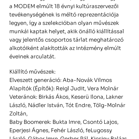
a MODEM elmúlt 18 évnyi kultúraszervezői
tevékenységének is méltó reprezentációja
legyen, így a szelekcióban olyan művészek
munkái kaptak helyet, akik önálló kiállítással
vagy jelentős csoportos tárlat meghatározó
alkotóiként alakították az intézmény elmúlt
éveinek arculatát.
Kiállító művészek:
Elveszett generáció: Aba-Novák Vilmos
Alapítók (Építők): Reigl Judit, Vera Molnár
Veteránok: Birkás Ákos, Keserü Ilona, Lakner
László, Nádler István, Tót Endre, Tölg-Molnár
Zoltán,
Baby Boomerek: Bukta Imre, Csontó Lajos,
Eperjesi Ágnes, Fehér László, feLugossy
László, Gábor Imre, Gerber Pál, Kicsiny Balázs,