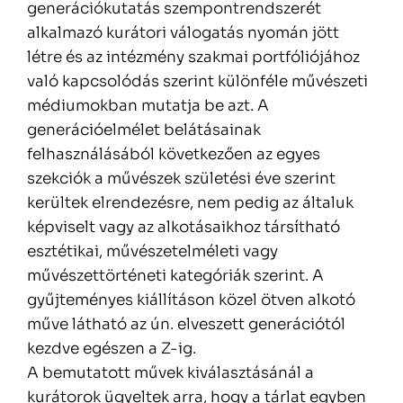
generációkutatás szempontrendszerét
alkalmazó kurátori válogatás nyomán jött
létre és az intézmény szakmai portfóliójához
való kapcsolódás szerint különféle művészeti
médiumokban mutatja be azt. A
generációelmélet belátásainak
felhasználásából következően az egyes
szekciók a művészek születési éve szerint
kerültek elrendezésre, nem pedig az általuk
képviselt vagy az alkotásaikhoz társítható
esztétikai, művészetelméleti vagy
művészettörténeti kategóriák szerint. A
gyűjteményes kiállításon közel ötven alkotó
műve látható az ún. elveszett generációtól
kezdve egészen a Z-ig.
A bemutatott művek kiválasztásánál a
kurátorok ügyeltek arra, hogy a tárlat egyben