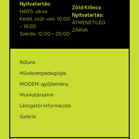
Nyitvatartás:
Zöld Kilincs
Hétfő: zárva
Nyitvatartás:
Kedd, csüt-vas: 10:00
ÁTMENETILEG
– 18:00
ZÁRVA
Szerda: 12:00 – 20:00
Rólunk
Művészetpedagógia
MODEM-gyűjtemény
Munkatársaink
Látogatói információk
Galéria