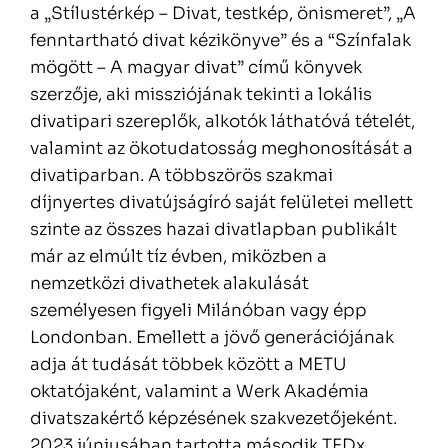
a „Stílustérkép – Divat, testkép, önismeret”, „A
fenntartható divat kézikönyve” és a “Színfalak
mögött – A magyar divat” című könyvek
szerzője, aki missziójának tekinti a lokális
divatipari szereplők, alkotók láthatóvá tételét,
valamint az ökotudatosság meghonosítását a
divatiparban. A többszörös szakmai
díjnyertes divatújságíró saját felületei mellett
szinte az összes hazai divatlapban publikált
már az elmúlt tíz évben, miközben a
nemzetközi divathetek alakulását
személyesen figyeli Milánóban vagy épp
Londonban. Emellett a jövő generációjának
adja át tudását többek között a METU
oktatójaként, valamint a Werk Akadémia
divatszakértő képzésének szakvezetőjeként.
2023 júniusában tartotta második TEDx