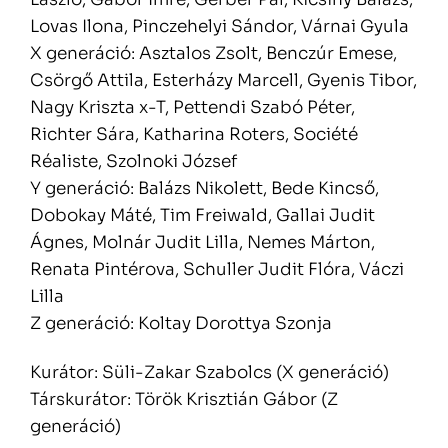
Lovas Ilona, Pinczehelyi Sándor, Várnai Gyula
X generáció: Asztalos Zsolt, Benczúr Emese,
Csörgő Attila, Esterházy Marcell, Gyenis Tibor,
Nagy Kriszta x-T, Pettendi Szabó Péter,
Richter Sára, Katharina Roters, Société
Réaliste, Szolnoki József
Y generáció: Balázs Nikolett, Bede Kincső,
Dobokay Máté, Tim Freiwald, Gallai Judit
Ágnes, Molnár Judit Lilla, Nemes Márton,
Renata Pintérova, Schuller Judit Flóra, Váczi
Lilla
Z generáció: Koltay Dorottya Szonja
Kurátor: Süli-Zakar Szabolcs (X generáció)
Társkurátor: Török Krisztián Gábor (Z
generáció)