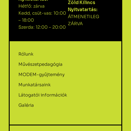
Zöld Kilincs
Hétfő: zárva
Nyitvatartás:
Kedd, csüt-vas: 10:00
ÁTMENETILEG
– 18:00
ZÁRVA
Szerda: 12:00 – 20:00
Rólunk
Művészetpedagógia
MODEM-gyűjtemény
Munkatársaink
Látogatói információk
Galéria