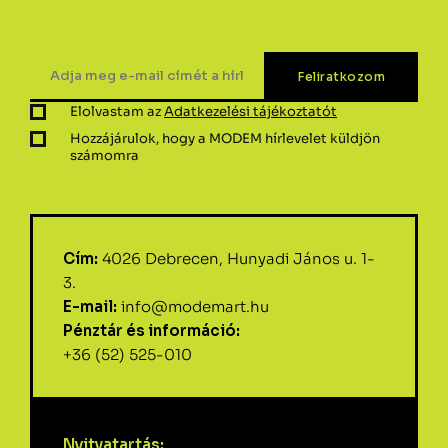
Elolvastam az
Adatkezelési tájékoztatót
Hozzájárulok, hogy a MODEM hírlevelet küldjön
számomra
Cím:
4026 Debrecen, Hunyadi János u. 1-
3.
E-mail:
info@modemart.hu
Pénztár és információ:
+36 (52) 525-010
Nyitvatartás: