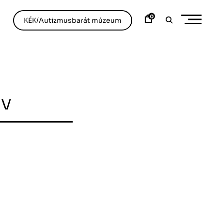
0
KÉK/Autizmusbarát múzeum
ív