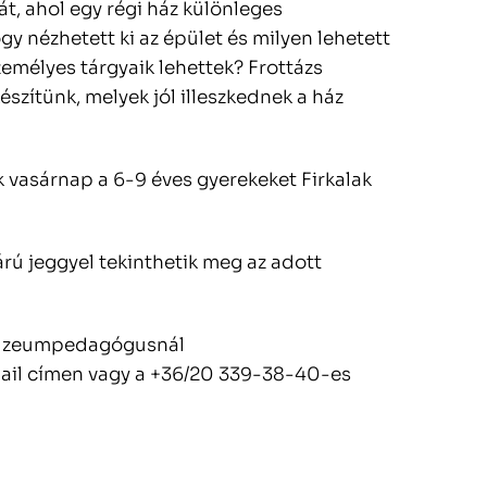
, ahol egy régi ház különleges
y nézhetett ki az épület és milyen lehetett
zemélyes tárgyaik lehettek? Frottázs
észítünk, melyek jól illeszkednek a ház
 vasárnap a 6-9 éves gyerekeket Firkalak
árú jeggyel tekinthetik meg az adott
 múzeumpedagógusnál
il címen vagy a +36/20 339-38-40-es