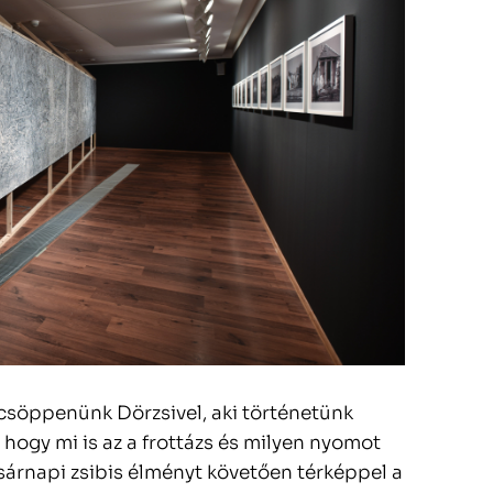
csöppenünk Dörzsivel, aki történetünk
 hogy mi is az a frottázs és milyen nyomot
sárnapi zsibis élményt követően térképpel a