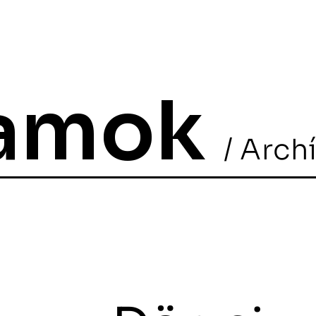
ramok
/ Arch