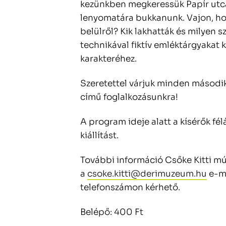
kezünkben megkeressük Papír utcát
lenyomatára bukkanunk. Vajon, hog
belülről? Kik lakhatták és milyen s
technikával fiktív emléktárgyakat k
karakteréhez.
Szeretettel várjuk minden második
című foglalkozásunkra!
A program ideje alatt a kísérők fél
kiállítást.
További információ Csőke Kitti
a
csoke.kitti@derimuzeum.hu
e-ma
telefonszámon kérhető.
Belépő: 400 Ft