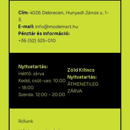
Cím:
4026 Debrecen, Hunyadi János u. 1-
3.
E-mail:
info@modemart.hu
Pénztár és információ:
+36 (52) 525-010
Nyitvatartás:
Zöld Kilincs
Hétfő: zárva
Nyitvatartás:
Kedd, csüt-vas: 10:00
ÁTMENETILEG
– 18:00
ZÁRVA
Szerda: 12:00 – 20:00
Rólunk