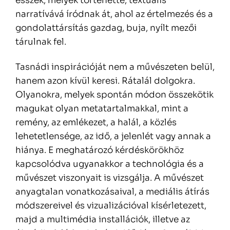
esszék, melyek történetté, textuális
narratívává íródnak át, ahol az értelmezés és a
gondolattársítás gazdag, buja, nyílt mezői
tárulnak fel.
Tasnádi inspirációját nem a művészeten belül,
hanem azon kívül keresi. Rátalál dolgokra.
Olyanokra, melyek spontán módon összekötik
magukat olyan metatartalmakkal, mint a
remény, az emlékezet, a halál, a közlés
lehetetlensége, az idő, a jelenlét vagy annak a
hiánya. E meghatározó kérdéskörökhöz
kapcsolódva ugyanakkor a technológia és a
művészet viszonyait is vizsgálja. A művészet
anyagtalan vonatkozásaival, a mediális átírás
módszereivel és vizualizációval kísérletezett,
majd a multimédia installációk, illetve az