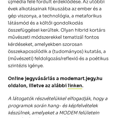
újmédia felé fordult érdeklődése. Az utóbbi
évek alkotásainak fókuszába az ember és a
gép viszonya, a technológia, a metaforikus
látásmód és a költői gondolkodás
összefüggései kerültek. Olyan hibrid kortárs
művészeti módszerekkel tematizál fontos
kérdéseket, amelyekben szorosan
összekapcsolódik a (tudományos) kutatás, a
(művészeti) feldolgozás/reflexió és a poétikus
szintézis igénye.
Online jegyvásárlás a modemart.jegy.hu
oldalon, illetve az alábbi
linken
.
A látogatók részvételükkel elfogadják, hogy a
programok során hang- és képfelvételek
készülnek, amelyeket a MODEM felületein