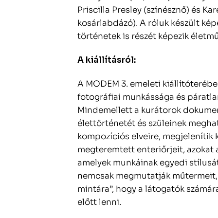
Priscilla Presley (színésznő) és K
kosárlabdázó). A róluk készült kép
történetek is részét képezik életm
A kiállításról:
A MODEM 3. emeleti kiállítóterében
fotográfiai munkássága és páratlan
Mindemellett a kurátorok dokume
élettörténetét és szüleinek meghat
kompozíciós elveire, megjelenítik k
megteremtett enteriőrjeit, azokat
amelyek munkáinak egyedi stílusát 
nemcsak megmutatják műtermeit, h
mintára”, hogy a látogatók számár
előtt lenni.