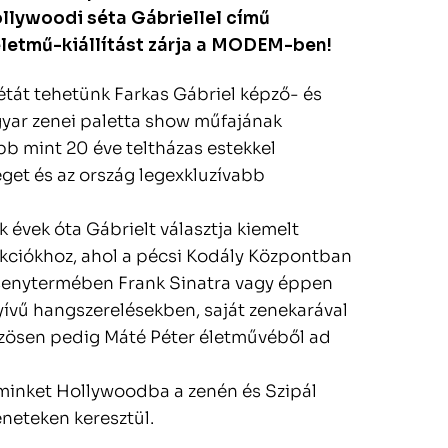
lywoodi séta Gábriellel című
 életmű-kiállítást zárja a MODEM-ben!
étát tehetünk Farkas Gábriel képző- és
gyar zenei paletta show műfajának
bb mint 20 éve teltházas estekkel
get és az ország legexkluzívabb
évek óta Gábrielt választja kiemelt
ukciókhoz, ahol a pécsi Kodály Központban
senytermében Frank Sinatra vagy éppen
yívű hangszerelésekben, saját zenekarával
özösen pedig Máté Péter életművéből ad
minket Hollywoodba a zenén és Szipál
neteken keresztül.