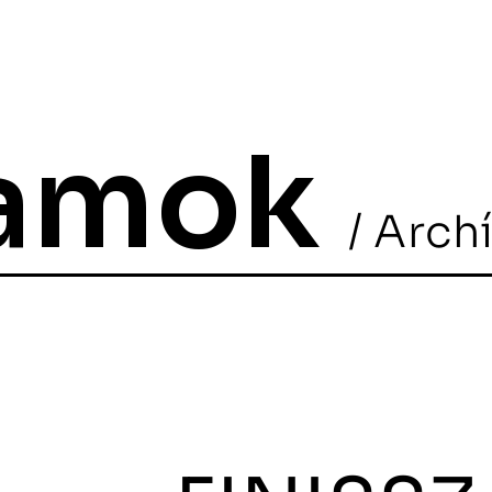
ramok
/ Arch