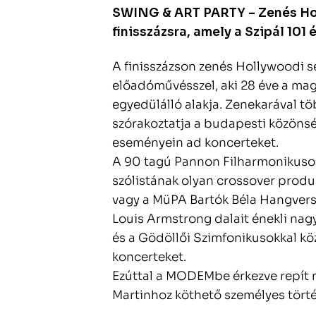
SWING & ART PARTY – Zenés Hol
finisszázsra, amely a Szipál 101
A finisszázson zenés Hollywoodi s
előadóművésszel, aki 28 éve a ma
egyedülálló alakja. Zenekarával tö
szórakoztatja a budapesti közönsé
eseményein ad koncerteket.
A 90 tagú Pannon Filharmonikusok 
szólistának olyan crossover prod
vagy a MüPA Bartók Béla Hangver
Louis Armstrong dalait énekli nag
és a Gödöllői Szimfonikusokkal k
koncerteket.
Ezúttal a MODEMbe érkezve repít 
Martinhoz köthető személyes törté