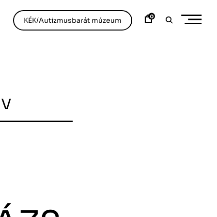
0
KÉK/Autizmusbarát múzeum
ív