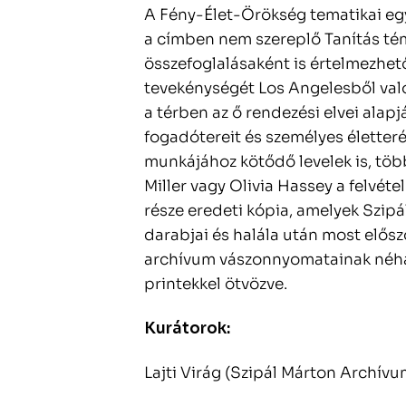
A Fény-Élet-Örökség tematikai egy
a címben nem szereplő Tanítás tém
összefoglalásaként is értelmezhet
tevekénységét Los Angelesből való
a térben az ő rendezési elvei ala
fogadótereit és személyes életteré
munkájához kötődő levelek is, több
Miller vagy Olivia Hassey a felvétel
része eredeti kópia, amelyek Szip
darabjai és halála után most elős
archívum vászonnyomatainak néhány
printekkel ötvözve.
Kurátorok:
Lajti Virág (Szipál Márton Archívu