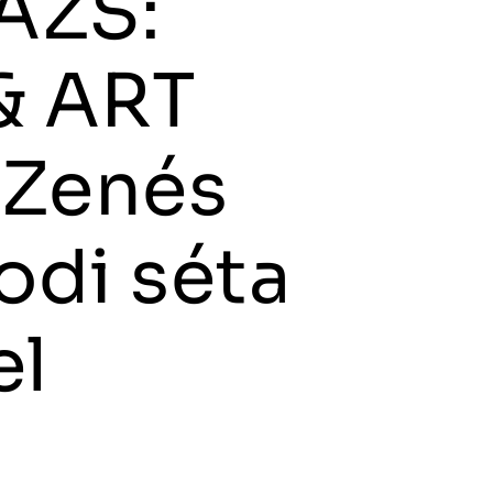
ÁZS:
& ART
 Zenés
odi séta
el