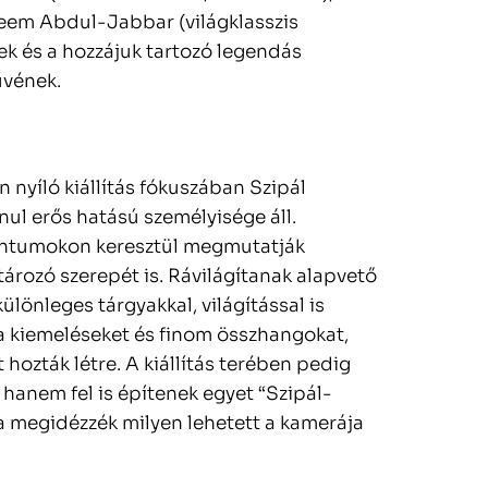
areem Abdul-Jabbar (világklasszis
ek és a hozzájuk tartozó legendás
űvének.
 nyíló kiállítás fókuszában Szipál
ul erős hatású személyisége áll.
ntumokon keresztül megmutatják
ározó szerepét is. Rávilágítanak alapvető
ülönleges tárgyakkal, világítással is
 a kiemeléseket és finom összhangokat,
hozták létre. A kiállítás terében pedig
anem fel is építenek egyet “Szipál-
a megidézzék milyen lehetett a kamerája