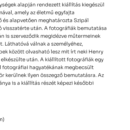
ségek alapján rendezett kiállítás kiegészül
ával, amely az életmű egyfajta
ő és alapvetően meghatározta Szipál
 visszatérte után. A fotográfiák bemutatása
pján is szerveződik megidézve műtermeinek
t. Láthatóvá válnak a személyéhez,
ek között olvasható lesz mit írt neki Henry
 elkészülte után. A kiállított fotográfiák egy
ál fotográfiai hagyatékának megbecsült
zör kerülnek ilyen összegző bemutatásra. Az
a is a kiállítás részét képezi későbbi
m)