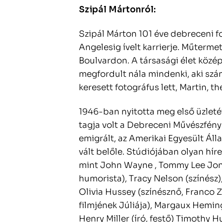
Szipál Mártonról:
Szipál Márton 101 éve debreceni f
Angelesig ívelt karrierje. Műterme
Boulvardon. A társasági élet középp
megfordult nála mindenki, aki szám
keresett fotográfus lett, Martin, t
1946-ban nyitotta meg első üzlet
tagja volt a Debreceni Művészfén
emigrált, az Amerikai Egyesült Áll
vált belőle. Stúdiójában olyan hír
mint John Wayne , Tommy Lee Jones 
humorista), Tracy Nelson (színész)
Olivia Hussey (színésznő, Franco Z
filmjének Júliája), Margaux Hemi
Henry Miller (író, festő) Timothy H