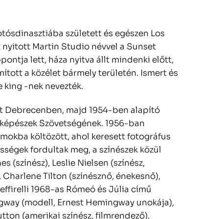
otósdinasztiába született és egészen Los
t nyitott Martin Studio névvel a Sunset
ontja lett, háza nyitva állt mindenki előtt,
ított a közélet bármely területén. Ismert és
he king -nek nevezték.
ét Debrecenben, majd 1954-ben alapító
yképészek Szövetségének. 1956-ban
amokba költözött, ahol keresett fotográfus
ességek fordultak meg, a színészek közül
(színész), Leslie Nielsen (színész,
, Charlene Tilton (színésznő, énekesnő),
effirelli 1968-as Rómeó és Júlia című
ngway (modell, Ernest Hemingway unokája),
utton (amerikai színész, filmrendező),