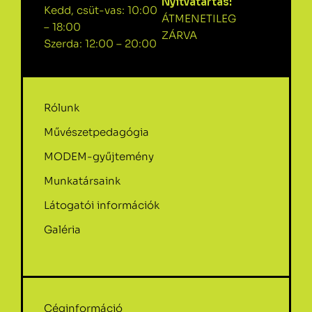
Nyitvatartás:
Kedd, csüt-vas: 10:00
ÁTMENETILEG
– 18:00
ZÁRVA
Szerda: 12:00 – 20:00
Rólunk
Művészetpedagógia
MODEM-gyűjtemény
Munkatársaink
Látogatói információk
Galéria
Céginformáció