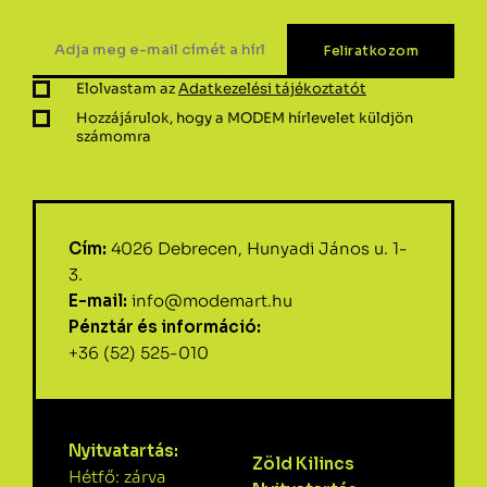
Elolvastam az
Adatkezelési tájékoztatót
Hozzájárulok, hogy a MODEM hírlevelet küldjön
számomra
Cím:
4026 Debrecen, Hunyadi János u. 1-
3.
E-mail:
info@modemart.hu
Pénztár és információ:
+36 (52) 525-010
Nyitvatartás:
Zöld Kilincs
Hétfő: zárva