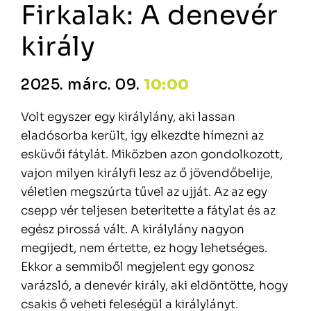
Firkalak: A denevér
király
2025. márc. 09.
10:00
Volt egyszer egy királylány, aki lassan
eladósorba került, így elkezdte hímezni az
esküvői fátylát. Miközben azon gondolkozott,
vajon milyen királyfi lesz az ő jövendőbelije,
véletlen megszúrta tűvel az ujját. Az az egy
csepp vér teljesen beterítette a fátylat és az
egész pirossá vált. A királylány nagyon
megijedt, nem értette, ez hogy lehetséges.
Ekkor a semmiből megjelent egy gonosz
varázsló, a denevér király, aki eldöntötte, hogy
csakis ő veheti feleségül a királylányt.