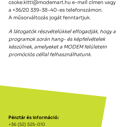
csoke.kitti@modemart.hu e-mail címen vagy
a +36/20 339-38-40-es telefonszámon.
A műsorváltozás jogát fenntartjuk.
A látogatók részvételükkel elfogadják, hogy a
programok során hang- és képfelvételek
készülnek, amelyeket a MODEM felületein
promóciós céllal felhasználhatunk.
Pénztár és információ:
+36 (52) 525-010