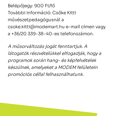
Belépőjegy: 900 Ft/fő
További információ: Csőke Kitti
művészetpedagógusnál a
csoke.kitti@modemart.hu e-mail címen vagy
a +36/20 339-38-40-es telefonszámon.
A műsorváltozás jogát fenntartjuk. A
látogatók részvételükkel elfogadják, hogy a
programok során hang- és képfelvételek
készülnek, amelyeket a MODEM felületein
promóciós céllal felhasználhatunk.