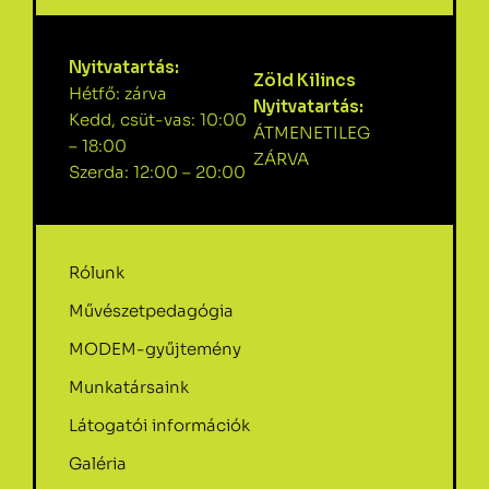
Nyitvatartás:
Zöld Kilincs
Hétfő: zárva
Nyitvatartás:
Kedd, csüt-vas: 10:00
ÁTMENETILEG
– 18:00
ZÁRVA
Szerda: 12:00 – 20:00
Rólunk
Művészetpedagógia
MODEM-gyűjtemény
Munkatársaink
Látogatói információk
Galéria