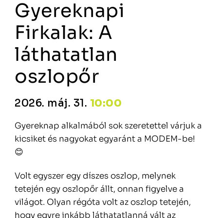
Gyereknapi
Firkalak: A
láthatatlan
oszlopőr
2026. máj. 31.
10:00
Gyereknap alkalmából sok szeretettel várjuk a
kicsiket és nagyokat egyaránt a MODEM-be!
😊
Volt egyszer egy díszes oszlop, melynek
tetején egy oszlopőr állt, onnan figyelve a
világot. Olyan régóta volt az oszlop tetején,
hogy egyre inkább láthatatlanná vált az