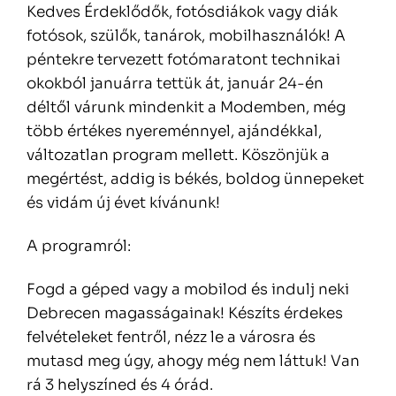
Kedves Érdeklődők, fotósdiákok vagy diák
fotósok, szülők, tanárok, mobilhasználók! A
péntekre tervezett fotómaratont technikai
okokból januárra tettük át, január 24-én
déltől várunk mindenkit a Modemben, még
több értékes nyereménnyel, ajándékkal,
változatlan program mellett. Köszönjük a
megértést, addig is békés, boldog ünnepeket
és vidám új évet kívánunk!
A programról:
Fogd a géped vagy a mobilod és indulj neki
Debrecen magasságainak! Készíts érdekes
felvételeket fentről, nézz le a városra és
mutasd meg úgy, ahogy még nem láttuk! Van
rá 3 helyszíned és 4 órád.