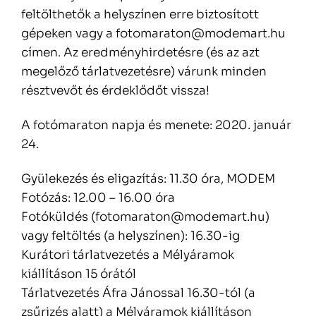
feltölthetők a helyszínen erre biztosított
gépeken vagy a fotomaraton@modemart.hu
címen. Az eredményhirdetésre (és az azt
megelőző tárlatvezetésre) várunk minden
résztvevőt és érdeklődőt vissza!
A fotómaraton napja és menete: 2020. január
24.
Gyülekezés és eligazítás: 11.30 óra, MODEM
Fotózás: 12.00 – 16.00 óra
Fotóküldés (fotomaraton@modemart.hu)
vagy feltöltés (a helyszínen): 16.30-ig
Kurátori tárlatvezetés a Mélyáramok
kiállításon 15 órától
Tárlatvezetés Áfra Jánossal 16.30-tól (a
zsűrizés alatt) a Mélyáramok kiállításon