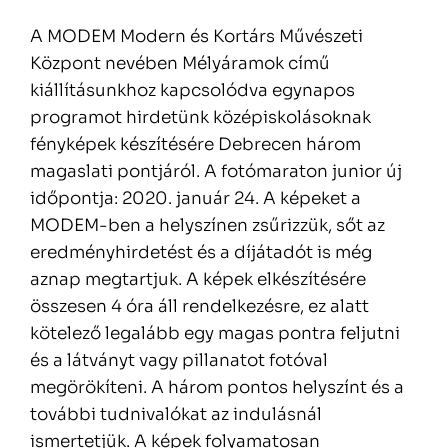
A MODEM Modern és Kortárs Művészeti
Központ nevében Mélyáramok című
kiállításunkhoz kapcsolódva egynapos
programot hirdetünk középiskolásoknak
fényképek készítésére Debrecen három
magaslati pontjáról. A fotómaraton junior új
időpontja: 2020. január 24. A képeket a
MODEM-ben a helyszínen zsűrizzük, sőt az
eredményhirdetést és a díjátadót is még
aznap megtartjuk. A képek elkészítésére
összesen 4 óra áll rendelkezésre, ez alatt
kötelező legalább egy magas pontra feljutni
és a látványt vagy pillanatot fotóval
megörökíteni. A három pontos helyszínt és a
további tudnivalókat az indulásnál
ismertetjük. A képek folyamatosan