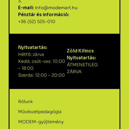
3.
E-mail:
info@modemart.hu
Pénztár és információ:
+36 (52) 525-010
Nyitvatartás:
Zöld Kilincs
Hétfő: zárva
Nyitvatartás:
Kedd, csüt-vas: 10:00
ÁTMENETILEG
– 18:00
ZÁRVA
Szerda: 12:00 – 20:00
Rólunk
Művészetpedagógia
MODEM-gyűjtemény