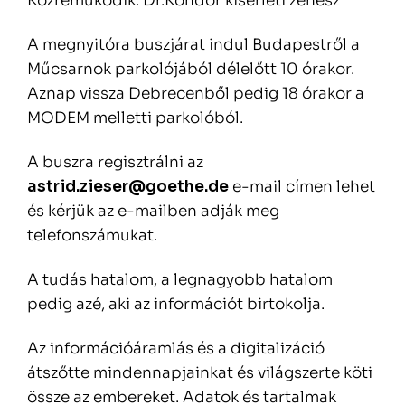
Közreműködik: Dr.Kondor kísérleti zenész
A megnyitóra buszjárat indul Budapestről a
Műcsarnok parkolójából délelőtt 10 órakor.
Aznap vissza Debrecenből pedig 18 órakor a
MODEM melletti parkolóból.
A buszra regisztrálni az
astrid.zieser@goethe.de
e-mail címen lehet
és kérjük az e-mailben adják meg
telefonszámukat.
A tudás hatalom, a legnagyobb hatalom
pedig azé, aki az információt birtokolja.
Az információáramlás és a digitalizáció
átszőtte mindennapjainkat és világszerte köti
össze az embereket. Adatok és tartalmak