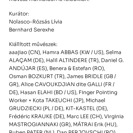
Kurátor:
Nolasco-Rózsás Lívia
Bernhard Serexhe
Kiállított művészek:
aaajiao (CN), Hamra ABBAS (KW / US), Selma
ALAÇAM (DE), Halil ALTINDERE (TR), Daniel G.
ANDÚJAR (ES), Benera & Estefan (RO),
Osman BOZKURT (TR), James BRIDLE (GB /
GR), Alice CAVOUKDJIAN dite GALLI (FR /
DE), Hasan ELAHI (BD / US), Finger Pointing
Worker + Kota TAKEUCHI (JP), Michael
GRUDZIECKI (PL / DE), KIT-KASTEL (DE),
Frédéric KRAUKE (DE), Marc LEE (CH), Virginia
MASTROGIANNAKI (GR), MÁTRAI Erik (HU),
Ruben PATER (NL), Dan PERJOVSCHI (RO),