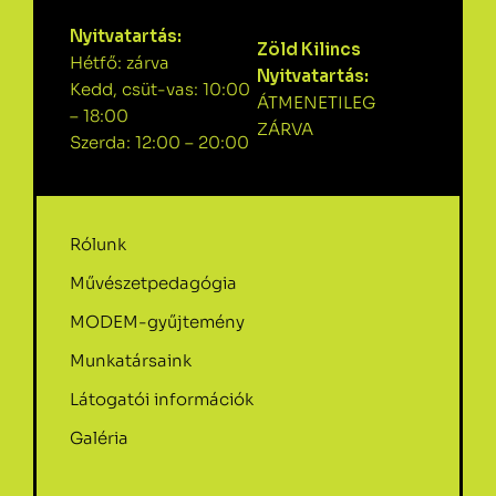
Nyitvatartás:
Zöld Kilincs
Hétfő: zárva
Nyitvatartás:
Kedd, csüt-vas: 10:00
ÁTMENETILEG
– 18:00
ZÁRVA
Szerda: 12:00 – 20:00
Rólunk
Művészetpedagógia
MODEM-gyűjtemény
Munkatársaink
Látogatói információk
Galéria