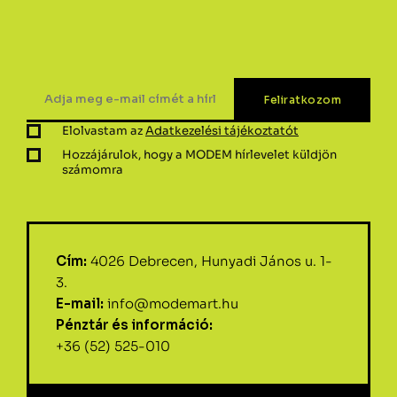
Elolvastam az
Adatkezelési tájékoztatót
Hozzájárulok, hogy a MODEM hírlevelet küldjön
számomra
Cím:
4026 Debrecen, Hunyadi János u. 1-
3.
E-mail:
info@modemart.hu
Pénztár és információ:
+36 (52) 525-010