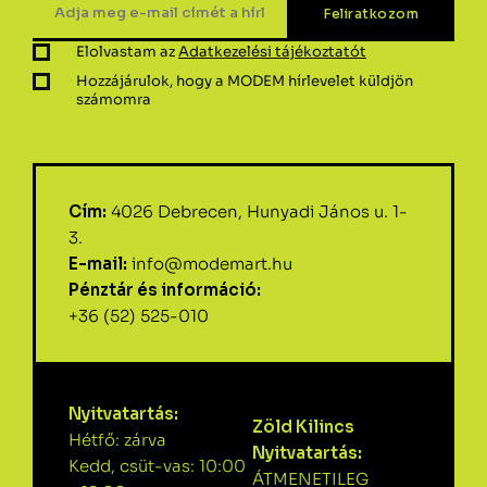
Elolvastam az
Adatkezelési tájékoztatót
Hozzájárulok, hogy a MODEM hírlevelet küldjön
számomra
Cím:
4026 Debrecen, Hunyadi János u. 1-
3.
E-mail:
info@modemart.hu
Pénztár és információ:
+36 (52) 525-010
Nyitvatartás:
Zöld Kilincs
Hétfő: zárva
Nyitvatartás:
Kedd, csüt-vas: 10:00
ÁTMENETILEG