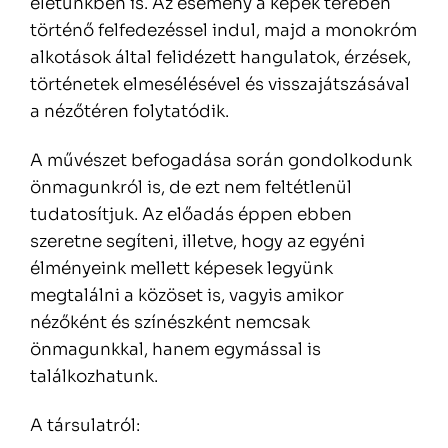
életünkben is. Az esemény a képek terében
történő felfedezéssel indul, majd a monokróm
alkotások által felidézett hangulatok, érzések,
történetek elmesélésével és visszajátszásával
a nézőtéren folytatódik.
A művészet befogadása során gondolkodunk
önmagunkról is, de ezt nem feltétlenül
tudatosítjuk. Az előadás éppen ebben
szeretne segíteni, illetve, hogy az egyéni
élményeink mellett képesek legyünk
megtalálni a közöset is, vagyis amikor
nézőként és színészként nemcsak
önmagunkkal, hanem egymással is
találkozhatunk.
A társulatról: