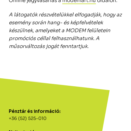
Online jegyvásárlás a
modemart.hu
oldalon.
A látogatók részvételükkel elfogadják, hogy az
esemény során hang- és képfelvételek
készülnek, amelyeket a MODEM felületein
promóciós céllal felhasználhatunk. A
műsorváltozás jogát fenntartjuk.
Pénztár és információ:
+36 (52) 525-010