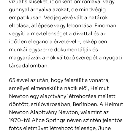
vizuális kliséket, időnként öniróniával vagy
gúnnyal árnyalva azokat, de mindvégig
empatikusan. Védjegyévé vált a határok
eltolása, átlépése vagy lebontása. Finoman
vegyíti a meztelenséget a divattal és az
időtlen elegancia érzetével –, ekképpen
munkái egyszerre dokumentálják és
magyarázzák a nők változó szerepét a nyugati
társadalomban.
65 évvel az után, hogy felszállt a vonatra,
amellyel elmenekült a nácik elől, Helmut
Newton egy alapítvány létrehozása mellett
döntött, szülővárosában, Berlinben. A Helmut
Newton Alapítvány Newton, valamint az
1970-től Alice Springs néven szintén jelentős
fotós életművet létrehozó felesége, June