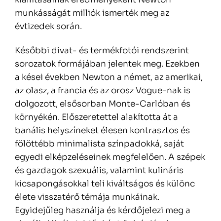
munkásságát milliók ismerték meg az
évtizedek során.
Későbbi divat- és termékfotói rendszerint
sorozatok formájában jelentek meg. Ezekben
a kései években Newton a német, az amerikai,
az olasz, a francia és az orosz Vogue-nak is
dolgozott, elsősorban Monte-Carlóban és
környékén. Előszeretettel alakította át a
banális helyszíneket élesen kontrasztos és
fölöttébb minimalista színpadokká, saját
egyedi elképzeléseinek megfelelően. A szépek
és gazdagok szexuális, valamint kulináris
kicsapongásokkal teli kiváltságos és különc
élete visszatérő témája munkáinak.
Egyidejűleg használja és kérdőjelezi meg a