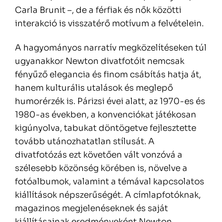
Carla Brunit –, de a férfiak és nők közötti
interakció is visszatérő motívum a felvételein.
A hagyományos narratív megközelítéseken túl
ugyanakkor Newton divatfotóit nemcsak
fényűző elegancia és finom csábítás hatja át,
hanem kulturális utalások és meglepő
humorérzék is. Párizsi évei alatt, az 1970-es és
1980-as években, a konvenciókat játékosan
kigúnyolva, tabukat döntögetve fejlesztette
tovább utánozhatatlan stílusát. A
divatfotózás ezt követően vált vonzóvá a
szélesebb közönség körében is, növelve a
fotóalbumok, valamint a témával kapcsolatos
kiállítások népszerűségét. A címlapfotóknak,
magazinos megjelenéseknek és saját
kiállításainak eredményeként Newton