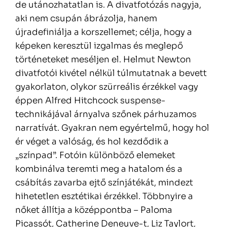
de utánozhatatlan is. A divatfotózás nagyja,
aki nem csupán ábrázolja, hanem
újradefiniálja a korszellemet; célja, hogy a
képeken keresztül izgalmas és meglepő
történeteket meséljen el. Helmut Newton
divatfotói kivétel nélkül túlmutatnak a bevett
gyakorlaton, olykor szürreális érzékkel vagy
éppen Alfred Hitchcock suspense-
technikájával árnyalva szőnek párhuzamos
narratívát. Gyakran nem egyértelmű, hogy hol
ér véget a valóság, és hol kezdődik a
„színpad”. Fotóin különböző elemeket
kombinálva teremti meg a hatalom és a
csábítás zavarba ejtő színjátékát, mindezt
hihetetlen esztétikai érzékkel. Többnyire a
nőket állítja a középpontba – Paloma
Picassót, Catherine Deneuve-t, Liz Taylort,