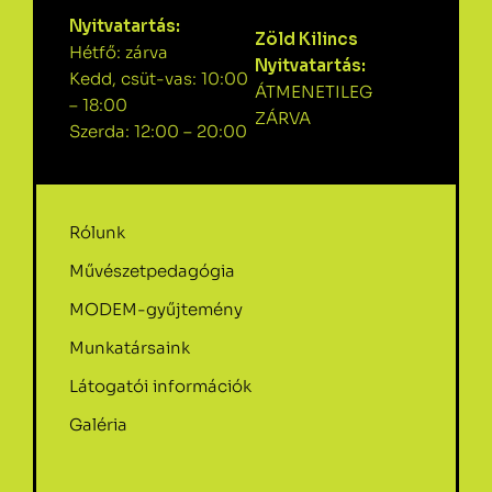
Nyitvatartás:
Zöld Kilincs
Hétfő: zárva
Nyitvatartás:
Kedd, csüt-vas: 10:00
ÁTMENETILEG
– 18:00
ZÁRVA
Szerda: 12:00 – 20:00
Rólunk
Művészetpedagógia
MODEM-gyűjtemény
Munkatársaink
Látogatói információk
Galéria