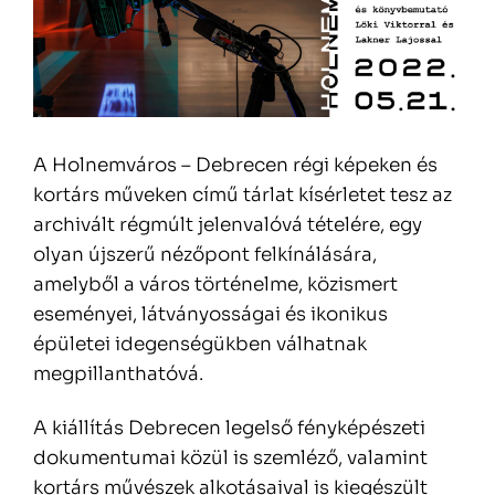
A Holnemváros – Debrecen régi képeken és
kortárs műveken című tárlat kísérletet tesz az
archivált régmúlt jelenvalóvá tételére, egy
olyan újszerű nézőpont felkínálására,
amelyből a város történelme, közismert
eseményei, látványosságai és ikonikus
épületei idegenségükben válhatnak
megpillanthatóvá.
A kiállítás Debrecen legelső fényképészeti
dokumentumai közül is szemléző, valamint
kortárs művészek alkotásaival is kiegészült