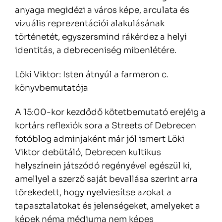
anyaga megidézi a város képe, arculata és
vizuális reprezentációi alakulásának
történetét, egyszersmind rákérdez a helyi
identitás, a debreceniség mibenlétére.
Löki Viktor: Isten átnyúl a farmeron c.
könyvbemutatója
A 15:00-kor kezdődő kötetbemutató erejéig a
kortárs reflexiók sora a Streets of Debrecen
fotóblog adminjaként már jól ismert Löki
Viktor debütáló, Debrecen kultikus
helyszínein játszódó regényével egészül ki,
amellyel a szerző saját bevallása szerint arra
törekedett, hogy nyelviesítse azokat a
tapasztalatokat és jelenségeket, amelyeket a
képek néma médiuma nem képes