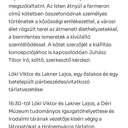
megszólaltatni. Az Isten átnyúl a farmeron
című kötetben összefonódnak személyes
történetek a közösségi emlékezettel, a városi
élet rögzült terei az átmeneti élethelyzetekkel,
a bennfentes ismeretek a kívülálló
szemlélődéssel. A kötet szerzőjét a kiállítás
koncepciójához is kapcsolódóan Juhász
Tibor író, költő, szerkesztő kérdezi.
Löki Viktor és Lakner Lajos, egy őslakos és egy
betelepült párbeszédes/vitatkozó
tárlatvezetése.
16:30-tól Löki Viktor és Lakner Lajos, a Déri
Múzeum tudományos igazgatóhelyettese és
irodalmi tárának vezetője kíséri végig a
látogatókat a Holnemváros tárlaton.