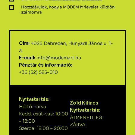
Hozzájárulok, hogy a MODEM hírlevelet küldjön
számomra
Cím:
4026 Debrecen, Hunyadi János u. 1-
3.
E-mail:
info@modemart.hu
Pénztár és információ:
+36 (52) 525-010
Nyitvatartás:
Zöld Kilincs
Hétfő: zárva
Nyitvatartás:
Kedd, csüt-vas: 10:00
ÁTMENETILEG
– 18:00
ZÁRVA
Szerda: 12:00 – 20:00