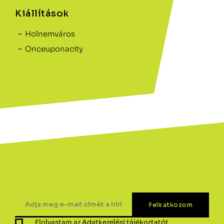
Kiállítások
Holnemváros
Onceuponacity
Elolvastam az
Adatkezelési tájékoztatót