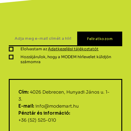
Elolvastam az
Adatkezelési tájékoztatót
Hozzájárulok, hogy a MODEM hírlevelet küldjön
számomra
Cím:
4026 Debrecen, Hunyadi János u. 1-
3.
E-mail:
info@modemart.hu
Pénztár és információ:
+36 (52) 525-010