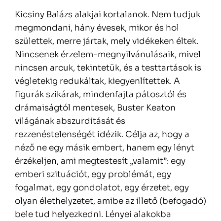
Kicsiny Balázs alakjai kortalanok. Nem tudjuk
megmondani, hány évesek, mikor és hol
születtek, merre jártak, mely vidékeken éltek.
Nincsenek érzelem-megnyilvánulásaik, mivel
nincsen arcuk, tekintetük, és a testtartások is
végletekig redukáltak, kiegyenlítettek. A
figurák szikárak, mindenfajta pátosztól és
drámaiságtól mentesek, Buster Keaton
világának abszurditását és
rezzenéstelenségét idézik. Célja az, hogy a
néző ne egy másik embert, hanem egy lényt
érzékeljen, ami megtestesít „valamit”: egy
emberi szituációt, egy problémát, egy
fogalmat, egy gondolatot, egy érzetet, egy
olyan élethelyzetet, amibe az illető (befogadó)
bele tud helyezkedni. Lényei alakokba