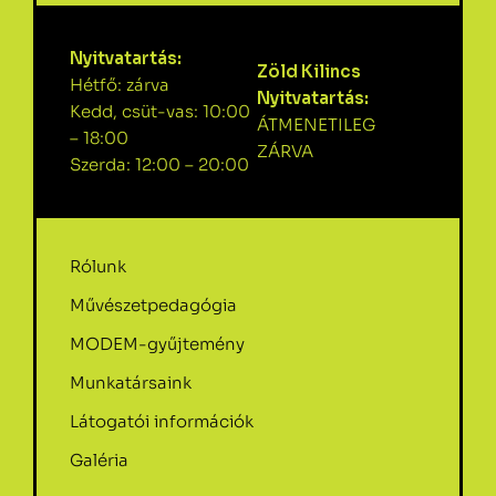
Nyitvatartás:
Zöld Kilincs
Hétfő: zárva
Nyitvatartás:
Kedd, csüt-vas: 10:00
ÁTMENETILEG
– 18:00
ZÁRVA
Szerda: 12:00 – 20:00
Rólunk
Művészetpedagógia
MODEM-gyűjtemény
Munkatársaink
Látogatói információk
Galéria