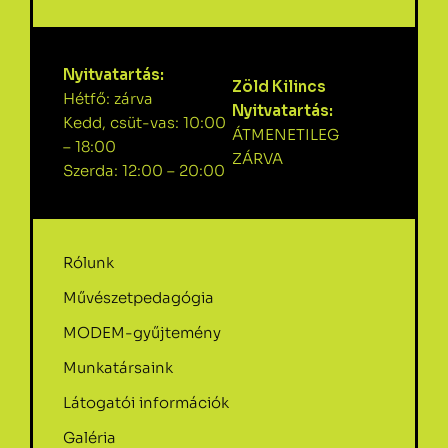
Nyitvatartás:
Zöld Kilincs
Hétfő: zárva
Nyitvatartás:
Kedd, csüt-vas: 10:00
ÁTMENETILEG
– 18:00
ZÁRVA
Szerda: 12:00 – 20:00
Rólunk
Művészetpedagógia
MODEM-gyűjtemény
Munkatársaink
Látogatói információk
Galéria