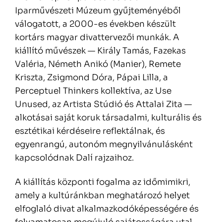
Iparművészeti Múzeum gyűjteményéből
válogatott, a 2000-es években készült
kortárs magyar divattervezői munkák. A
kiállító művészek — Király Tamás, Fazekas
Valéria, Németh Anikó (Manier), Remete
Kriszta, Zsigmond Dóra, Pápai Lilla, a
Perceptuel Thinkers kollektíva, az Use
Unused, az Artista Stúdió és Attalai Zita —
alkotásai saját koruk társadalmi, kulturális és
esztétikai kérdéseire reflektálnak, és
egyenrangú, autonóm megnyilvánulásként
kapcsolódnak Dalí rajzaihoz.
A kiállítás központi fogalma az időmimikri,
amely a kultúránkban meghatározó helyet
elfoglaló divat alkalmazkodóképességére és