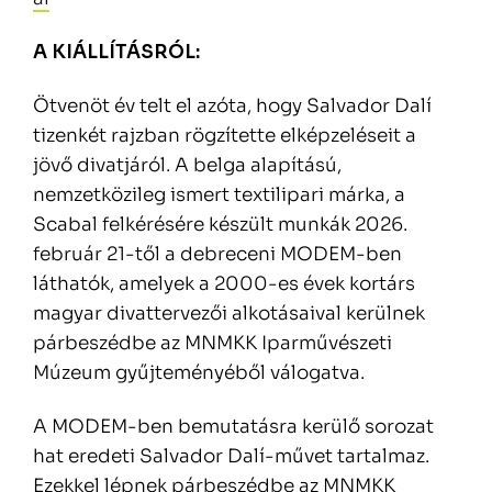
A KIÁLLÍTÁSRÓL:
Ötvenöt év telt el azóta, hogy Salvador Dalí
tizenkét rajzban rögzítette elképzeléseit a
jövő divatjáról. A belga alapítású,
nemzetközileg ismert textilipari márka, a
Scabal felkérésére készült munkák 2026.
február 21-től a debreceni MODEM-ben
láthatók, amelyek a 2000-es évek kortárs
magyar divattervezői alkotásaival kerülnek
párbeszédbe az MNMKK Iparművészeti
Múzeum gyűjteményéből válogatva.
A MODEM-ben bemutatásra kerülő sorozat
hat eredeti Salvador Dalí-művet tartalmaz.
Ezekkel lépnek párbeszédbe az MNMKK