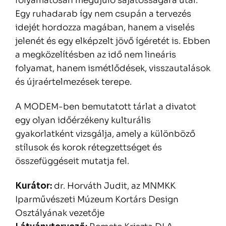
folyamatosan megújuló sajátosságára utal.
Egy ruhadarab így nem csupán a tervezés
idejét hordozza magában, hanem a viselés
jelenét és egy elképzelt jövő ígéretét is. Ebben
a megközelítésben az idő nem lineáris
folyamat, hanem ismétlődések, visszautalások
és újraértelmezések terepe.
A MODEM-ben bemutatott tárlat a divatot
egy olyan időérzékeny kulturális
gyakorlatként vizsgálja, amely a különböző
stílusok és korok rétegzettséget és
összefüggéseit mutatja fel.
Kurátor:
dr. Horváth Judit, az MNMKK
Iparművészeti Múzeum Kortárs Design
Osztályának vezetője