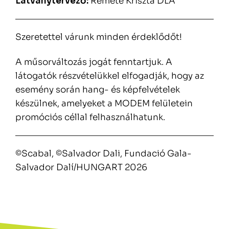
Látványtervező:
Remete Kriszta DLA
Szeretettel várunk minden érdeklődőt!
A műsorváltozás jogát fenntartjuk. A
látogatók részvételükkel elfogadják, hogy az
esemény során hang- és képfelvételek
készülnek, amelyeket a MODEM felületein
promóciós céllal felhasználhatunk.
©Scabal, ©Salvador Dali, Fundació Gala-
Salvador Dalí/HUNGART 2026