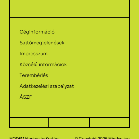
Céginformáció
Sajtómegjelenések
Impresszum
Közcélú információk
Terembérlés
Adatkezelési szabályzat
ÁSZF
MODEM Modern és Kortárs
© Copyight 2026.Minden jog