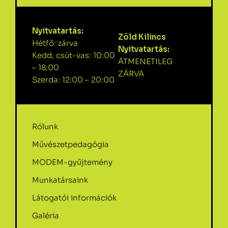
Nyitvatartás:
Zöld Kilincs
Hétfő: zárva
Nyitvatartás:
Kedd, csüt-vas: 10:00
ÁTMENETILEG
– 18:00
ZÁRVA
Szerda: 12:00 – 20:00
Rólunk
Művészetpedagógia
MODEM-gyűjtemény
Munkatársaink
Látogatói információk
Galéria