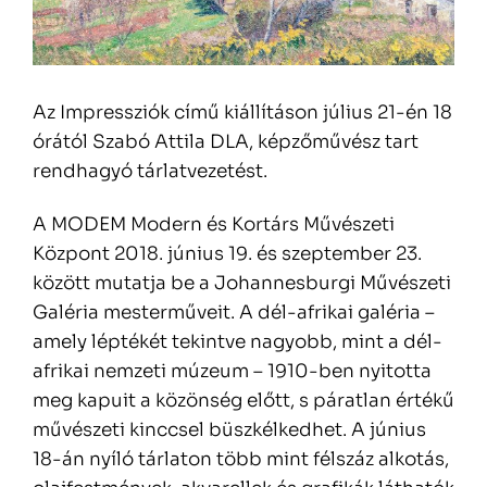
Az Impressziók című kiállításon július 21-én 18
órától Szabó Attila DLA, képzőművész tart
rendhagyó tárlatvezetést.
A MODEM Modern és Kortárs Művészeti
Központ 2018. június 19. és szeptember 23.
között mutatja be a Johannesburgi Művészeti
Galéria mesterműveit. A dél-afrikai galéria –
amely léptékét tekintve nagyobb, mint a dél-
afrikai nemzeti múzeum – 1910-ben nyitotta
meg kapuit a közönség előtt, s páratlan értékű
művészeti kinccsel büszkélkedhet. A június
18-án nyíló tárlaton több mint félszáz alkotás,