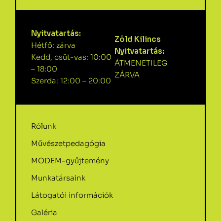
Nyitvatartás:
Zöld Kilincs
Hétfő: zárva
Nyitvatartás:
Kedd, csüt-vas: 10:00
ÁTMENETILEG
– 18:00
ZÁRVA
Szerda: 12:00 – 20:00
Rólunk
Művészetpedagógia
MODEM-gyűjtemény
Munkatársaink
Látogatói információk
Galéria