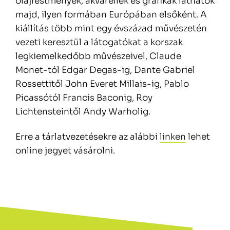
olajfestmények, akvarellek és grafikák láthatók
majd, ilyen formában Európában elsőként. A
kiállítás több mint egy évszázad művészetén
vezeti keresztül a látogatókat a korszak
legkiemelkedőbb művészeivel, Claude
Monet-tól Edgar Degas-ig, Dante Gabriel
Rossettitől John Everet Millais-ig, Pablo
Picassótól Francis Baconig, Roy
Lichtensteintől Andy Warholig.
Erre a tárlatvezetésekre az alábbi
linken
lehet
online jegyet vásárolni.