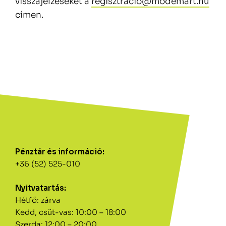
visszajelzéseket a
regisztracio@modemart.hu
címen.
Pénztár és információ:
+36 (52) 525-010
Nyitvatartás:
Hétfő: zárva
Kedd, csüt-vas: 10:00 – 18:00
Szerda: 12:00 – 20:00