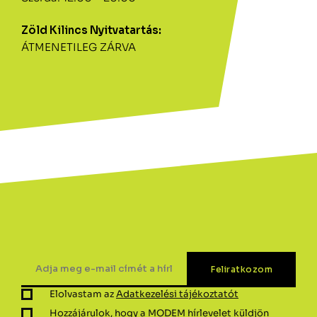
Zöld Kilincs Nyitvatartás:
ÁTMENETILEG ZÁRVA
Elolvastam az
Adatkezelési tájékoztatót
Hozzájárulok, hogy a MODEM hírlevelet küldjön