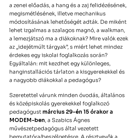
a zenei előadás, a hang és a zaj felidézésének,
megismétlésének, illetve mechanikus
módosításának lehetőségét adták. De miként
lehet izgalmas a szalagos magnó, a walkman,
a lemezjátszó ma a diákoknak? Mire valók ezek
az „idejétmúlt tárgyak”, s miért lehet mindez
érdekes egy iskolai foglalkozás során?
Egyáltalán: mit kezdhet egy különleges,
hanginstallációs tárlaton a kisgyerekekkel és
a nagyobb diákokkal a pedagógus?
Szeretettel várunk minden óvodás, általános
és középiskolás gyerekekkel foglalkozó
pedagógust
március 29-én 15 órakor a
MODEM-ben
, a Szabics Ágnes
művészetpedagógus által vezetett
bemutatóra/beszélgetésre. A résztvevők a