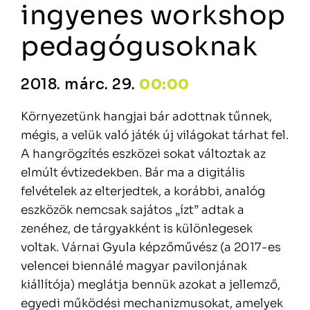
ingyenes workshop
pedagógusoknak
2018. márc. 29.
00:00
Környezetünk hangjai bár adottnak tűnnek,
mégis, a velük való játék új világokat tárhat fel.
A hangrögzítés eszközei sokat változtak az
elmúlt évtizedekben. Bár ma a digitális
felvételek az elterjedtek, a korábbi, analóg
eszközök nemcsak sajátos „ízt” adtak a
zenéhez, de tárgyakként is különlegesek
voltak. Várnai Gyula képzőművész (a 2017-es
velencei biennálé magyar pavilonjának
kiállítója) meglátja bennük azokat a jellemző,
egyedi működési mechanizmusokat, amelyek