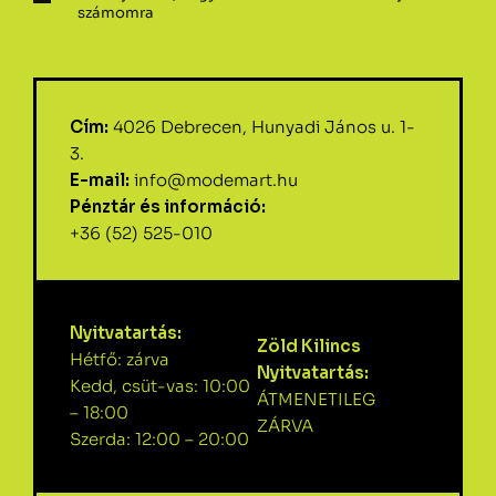
számomra
Cím:
4026 Debrecen, Hunyadi János u. 1-
3.
E-mail:
info@modemart.hu
Pénztár és információ:
+36 (52) 525-010
Nyitvatartás:
Zöld Kilincs
Hétfő: zárva
Nyitvatartás:
Kedd, csüt-vas: 10:00
ÁTMENETILEG
– 18:00
ZÁRVA
Szerda: 12:00 – 20:00