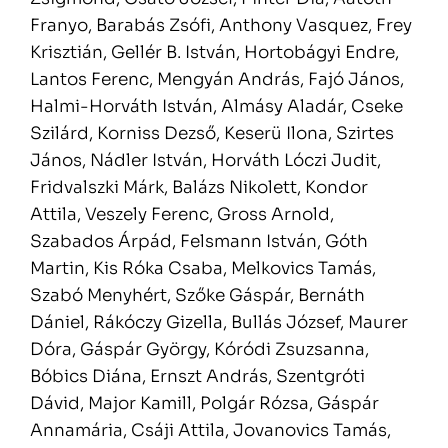
Franyo, Barabás Zsófi, Anthony Vasquez, Frey
Krisztián, Gellér B. István, Hortobágyi Endre,
Lantos Ferenc, Mengyán András, Fajó János,
Halmi-Horváth István, Almásy Aladár, Cseke
Szilárd, Korniss Dezső, Keserü Ilona, Szirtes
János, Nádler István, Horváth Lóczi Judit,
Fridvalszki Márk, Balázs Nikolett, Kondor
Attila, Veszely Ferenc, Gross Arnold,
Szabados Árpád, Felsmann István, Góth
Martin, Kis Róka Csaba, Melkovics Tamás,
Szabó Menyhért, Szőke Gáspár, Bernáth
Dániel, Rákóczy Gizella, Bullás József, Maurer
Dóra, Gáspár György, Kóródi Zsuzsanna,
Bóbics Diána, Ernszt András, Szentgróti
Dávid, Major Kamill, Polgár Rózsa, Gáspár
Annamária, Csáji Attila, Jovanovics Tamás,