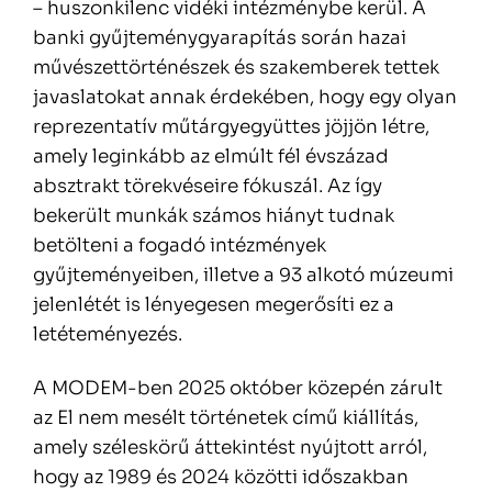
– huszonkilenc vidéki intézménybe kerül. A
banki gyűjteménygyarapítás során hazai
művészettörténészek és szakemberek tettek
javaslatokat annak érdekében, hogy egy olyan
reprezentatív műtárgyegyüttes jöjjön létre,
amely leginkább az elmúlt fél évszázad
absztrakt törekvéseire fókuszál. Az így
bekerült munkák számos hiányt tudnak
betölteni a fogadó intézmények
gyűjteményeiben, illetve a 93 alkotó múzeumi
jelenlétét is lényegesen megerősíti ez a
letéteményezés.
A MODEM-ben 2025 október közepén zárult
az El nem mesélt történetek című kiállítás,
amely széleskörű áttekintést nyújtott arról,
hogy az 1989 és 2024 közötti időszakban