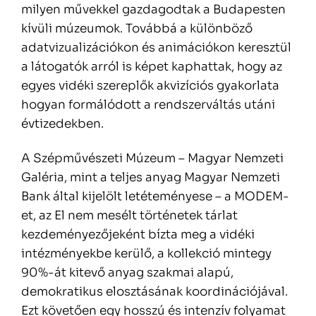
milyen művekkel gazdagodtak a Budapesten
kívüli múzeumok. Továbbá a különböző
adatvizualizációkon és animációkon keresztül
a látogatók arról is képet kaphattak, hogy az
egyes vidéki szereplők akvizíciós gyakorlata
hogyan formálódott a rendszerváltás utáni
évtizedekben.
A Szépművészeti Múzeum – Magyar Nemzeti
Galéria, mint a teljes anyag Magyar Nemzeti
Bank által kijelölt letéteményese – a MODEM-
et, az El nem mesélt történetek tárlat
kezdeményezőjeként bízta meg a vidéki
intézményekbe kerülő, a kollekció mintegy
90%-át kitevő anyag szakmai alapú,
demokratikus elosztásának koordinációjával.
Ezt követően egy hosszú és intenzív folyamat