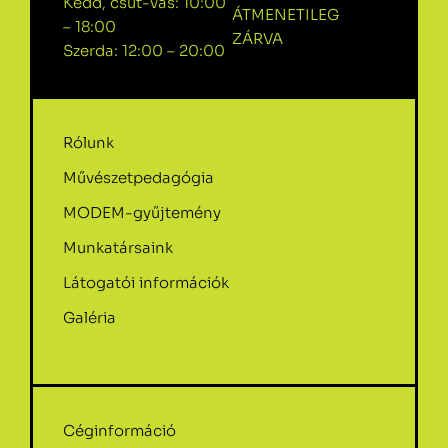
Kedd, csüt-vas: 10:00
ÁTMENETILEG
– 18:00
ZÁRVA
Szerda: 12:00 – 20:00
Rólunk
Művészetpedagógia
MODEM-gyűjtemény
Munkatársaink
Látogatói információk
Galéria
Céginformáció