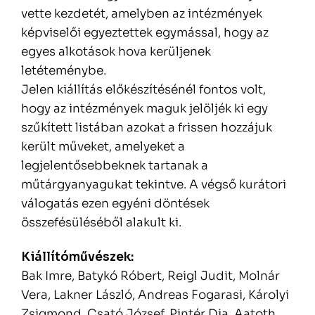
vette kezdetét, amelyben az intézmények
képviselői egyeztettek egymással, hogy az
egyes alkotások hova kerüljenek
letéteménybe.
Jelen kiállítás előkészítésénél fontos volt,
hogy az intézmények maguk jelöljék ki egy
szűkített listában azokat a frissen hozzájuk
került műveket, amelyeket a
legjelentősebbeknek tartanak a
műtárgyanyagukat tekintve. A végső kurátori
válogatás ezen egyéni döntések
összefésüléséből alakult ki.
Kiállítóművészek:
Bak Imre, Batykó Róbert, Reigl Judit, Molnár
Vera, Lakner László, Andreas Fogarasi, Károlyi
Zsigmond, Csató József, Pintér Dia, Aatoth