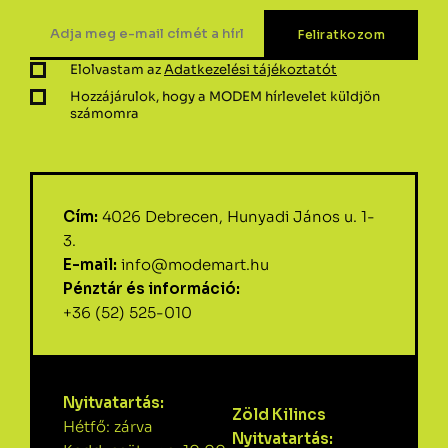
Elolvastam az
Adatkezelési tájékoztatót
Hozzájárulok, hogy a MODEM hírlevelet küldjön
számomra
Cím:
4026 Debrecen, Hunyadi János u. 1-
3.
E-mail:
info@modemart.hu
Pénztár és információ:
+36 (52) 525-010
Nyitvatartás:
Zöld Kilincs
Hétfő: zárva
Nyitvatartás: