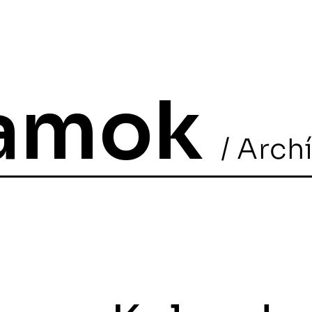
ramok
/ Arch