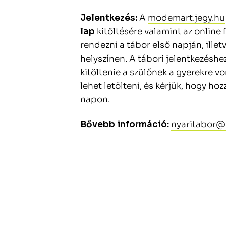
Jelentkezés:
A
modemart.jegy.hu
lap
kitöltésére valamint az online 
rendezni a tábor első napján, illet
helyszínen. A tábori jelentkezésh
kitöltenie a szülőnek a gyerekre v
lehet letölteni, és kérjük, hogy ho
napon.
Bővebb információ:
nyaritabor