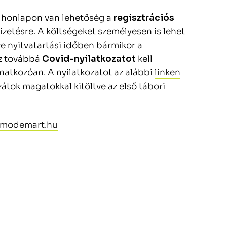
honlapon van lehetőség a
regisztrációs
fizetésre. A költségeket személyesen is lehet
ve nyitvatartási időben bármikor a
ez továbbá
Covid-nyilatkozatot
kell
onatkozóan. A nyilatkozatot az alábbi
linken
zzátok magatokkal kitöltve az első tábori
@modemart.hu