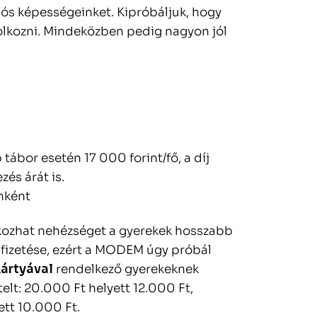
ós képességeinket. Kipróbáljuk, hogy
lkozni. Mindeközben pedig nagyon jól
tábor esetén 17 000 forint/fő, a díj
és árát is.
nként
kozhat nehézséget a gyerekek hosszabb
kifizetése, ezért a MODEM úgy próbál
ártyával
rendelkező gyerekeknek
telt: 20.000 Ft helyett 12.000 Ft,
ett 10.000 Ft.