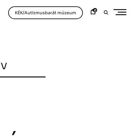
0
KÉK/Autizmusbarát múzeum
ív