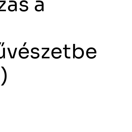
zás a
vészetbe
)