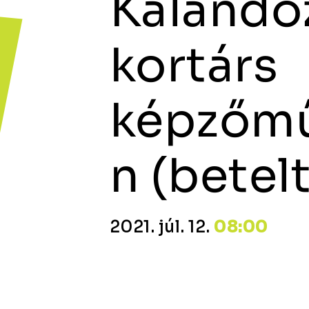
Kalando
kortárs
képzőmű
n (betelt
2021. júl. 12.
08:00