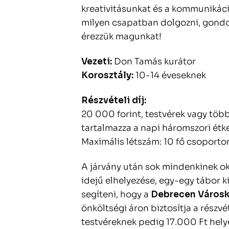
kreativitásunkat és a kommunikáci
milyen csapatban dolgozni, gondo
érezzük magunkat!
Vezeti:
Don Tamás kurátor
Korosztály:
10-14 éveseknek
Részvételi díj:
20 000 forint, testvérek vagy több 
tartalmazza a napi háromszori étkez
Maximális létszám: 10 fő csoporto
A járvány után sok mindenkinek o
idejű elhelyezése, egy-egy tábor 
segíteni, hogy a
Debrecen Városk
önköltségi áron biztosítja a részvé
testvéreknek pedig 17.000 Ft hely