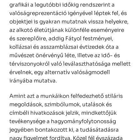
grafikái a legutóbbi időkig rendszerint a
valóságreprezentáció igényével léptek fel, és
objektjei is gyakran mutatnak vissza helyekre,
az alkotó életútjának különféle eseményeire
és szereplőire, addig Fátyol festményei,
kollázsai és asszamblázsai évtizedek óta a
művészet önérvényű léte, illetve az idő- és
térviszonyokról való leválaszthatósága mellett
érvelnek, egy alternatív valóságmodell
irányába mutatva.
Amint azt a munkáikon felfedezhető stiláris
megoldások, szimbólumok, utalások és
címbéli hivatkozások jelzik, mindkettőjük
tevékenysége a hagyományfolytonosság
jegyében bontakozott ki, a tudásátadásra
nagy figyelmet fordítva. Közel fél évszázada