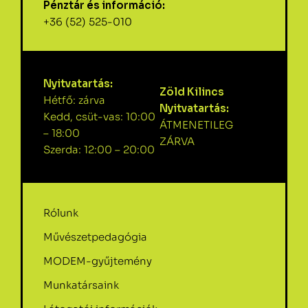
Pénztár és információ:
+36 (52) 525-010
Nyitvatartás:
Zöld Kilincs
Hétfő: zárva
Nyitvatartás:
Kedd, csüt-vas: 10:00
ÁTMENETILEG
– 18:00
ZÁRVA
Szerda: 12:00 – 20:00
Rólunk
Művészetpedagógia
MODEM-gyűjtemény
Munkatársaink