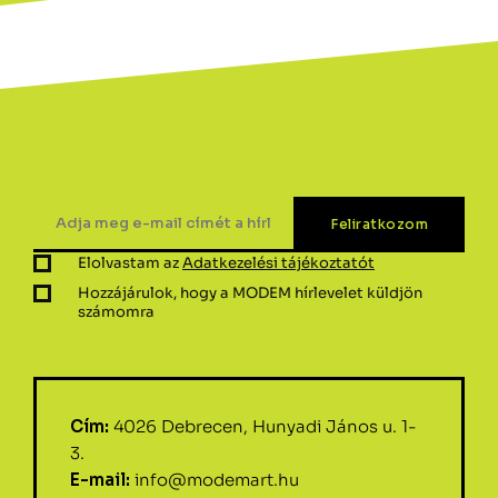
Elolvastam az
Adatkezelési tájékoztatót
Hozzájárulok, hogy a MODEM hírlevelet küldjön
számomra
Cím:
4026 Debrecen, Hunyadi János u. 1-
3.
E-mail:
info@modemart.hu