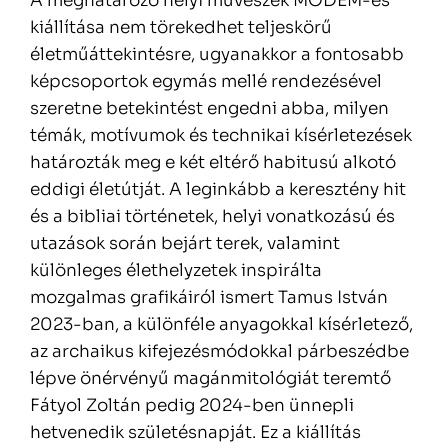
A meghatározó helyi művészek MODEM-es
kiállítása nem törekedhet teljeskörű
életműáttekintésre, ugyanakkor a fontosabb
képcsoportok egymás mellé rendezésével
szeretne betekintést engedni abba, milyen
témák, motívumok és technikai kísérletezések
határozták meg e két eltérő habitusú alkotó
eddigi életútját. A leginkább a keresztény hit
és a bibliai történetek, helyi vonatkozású és
utazások során bejárt terek, valamint
különleges élethelyzetek inspirálta
mozgalmas grafikáiról ismert Tamus István
2023-ban, a különféle anyagokkal kísérletező,
az archaikus kifejezésmódokkal párbeszédbe
lépve önérvényű magánmitológiát teremtő
Fátyol Zoltán pedig 2024-ben ünnepli
hetvenedik születésnapját. Ez a kiállítás