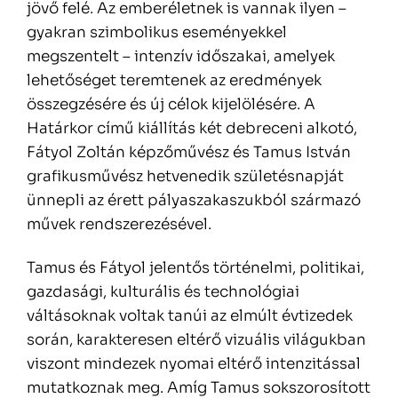
jövő felé. Az emberéletnek is vannak ilyen –
gyakran szimbolikus eseményekkel
megszentelt – intenzív időszakai, amelyek
lehetőséget teremtenek az eredmények
összegzésére és új célok kijelölésére. A
Határkor című kiállítás két debreceni alkotó,
Fátyol Zoltán képzőművész és Tamus István
grafikusművész hetvenedik születésnapját
ünnepli az érett pályaszakaszukból származó
művek rendszerezésével.
Tamus és Fátyol jelentős történelmi, politikai,
gazdasági, kulturális és technológiai
váltásoknak voltak tanúi az elmúlt évtizedek
során, karakteresen eltérő vizuális világukban
viszont mindezek nyomai eltérő intenzitással
mutatkoznak meg. Amíg Tamus sokszorosított