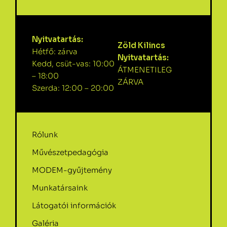
Nyitvatartás:
Zöld Kilincs
Hétfő: zárva
Nyitvatartás:
Kedd, csüt-vas: 10:00
ÁTMENETILEG
– 18:00
ZÁRVA
Szerda: 12:00 – 20:00
Rólunk
Művészetpedagógia
MODEM-gyűjtemény
Munkatársaink
Látogatói információk
Galéria