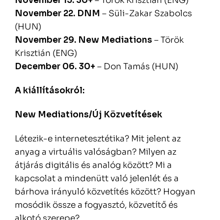
November 15. 30+
– Török Krisztián (ENG)
November 22. DNM
– Süli-Zakar Szabolcs
(HUN)
November 29. New Mediations
– Török
Krisztián (ENG)
December 06. 30+
– Don Tamás (HUN)
A kiállításokról:
New Mediations/Új Közvetítések
Létezik-e internetesztétika? Mit jelent az
anyag a virtuális valóságban? Milyen az
átjárás digitális és analóg között? Mi a
kapcsolat a mindenütt való jelenlét és a
bárhova irányuló közvetítés között? Hogyan
mosódik össze a fogyasztó, közvetítő és
alkotó szerepe?