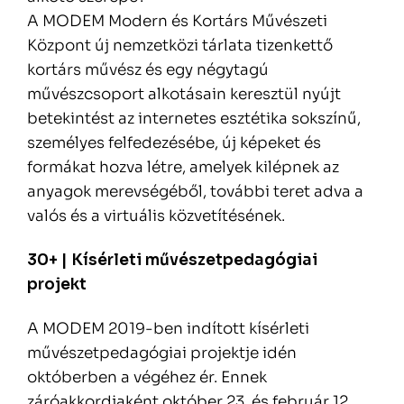
A MODEM Modern és Kortárs Művészeti
Központ új nemzetközi tárlata tizenkettő
kortárs művész és egy négytagú
művészcsoport alkotásain keresztül nyújt
betekintést az internetes esztétika sokszínű,
személyes felfedezésébe, új képeket és
formákat hozva létre, amelyek kilépnek az
anyagok merevségéből, további teret adva a
valós és a virtuális közvetítésének.
30+ | Kísérleti művészetpedagógiai
projekt
A MODEM 2019-ben indított kísérleti
művészetpedagógiai projektje idén
októberben a végéhez ér. Ennek
záróakkordjaként október 23. és február 12.