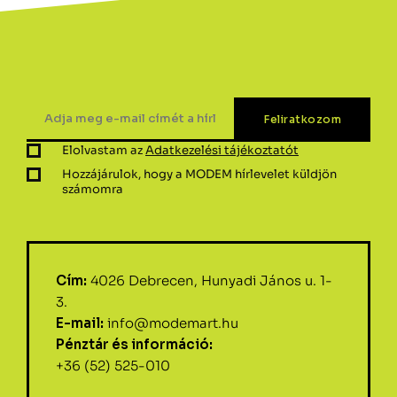
Elolvastam az
Adatkezelési tájékoztatót
Hozzájárulok, hogy a MODEM hírlevelet küldjön
számomra
Cím:
4026 Debrecen, Hunyadi János u. 1-
3.
E-mail:
info@modemart.hu
Pénztár és információ:
+36 (52) 525-010