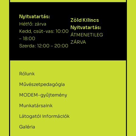
Nyitvatartás:
Zöld Kilincs
Hétfő: zárva
Nyitvatartás:
Kedd, csüt-vas: 10:00
ÁTMENETILEG
– 18:00
ZÁRVA
Szerda: 12:00 – 20:00
Rólunk
Művészetpedagógia
MODEM-gyűjtemény
Munkatársaink
Látogatói információk
Galéria