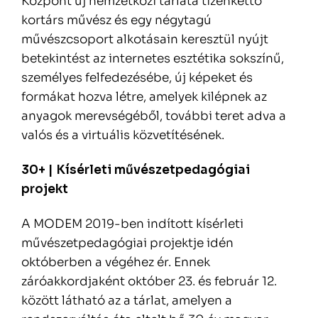
Központ új nemzetközi tárlata tizenkettő
kortárs művész és egy négytagú
művészcsoport alkotásain keresztül nyújt
betekintést az internetes esztétika sokszínű,
személyes felfedezésébe, új képeket és
formákat hozva létre, amelyek kilépnek az
anyagok merevségéből, további teret adva a
valós és a virtuális közvetítésének.
30+ | Kísérleti művészetpedagógiai
projekt
A MODEM 2019-ben indított kísérleti
művészetpedagógiai projektje idén
októberben a végéhez ér. Ennek
záróakkordjaként október 23. és február 12.
között látható az a tárlat, amelyen a