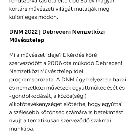
rendszerváltás óta eltelt bő 30 év magyar
kortárs művészeti világát mutatják meg
különleges módon.
DNM 2022 | Debreceni Nemzetközi
Művésztelep
Mi a művészet ideje? E kérdés köré
szerveződött a 2006 óta működő Debreceni
Nemzetközi Művésztelep idei
programsorozata. A DNM úgy helyezte a hazai
és nemzetközi művészek együttműködését és
-gondolkodását, a közös(ségi)
alkotótevékenységet előtérbe, hogy egyúttal
a szélesebb közönség számára is betekintést
nyújt a tematikusan szerveződő szakmai
munkába.