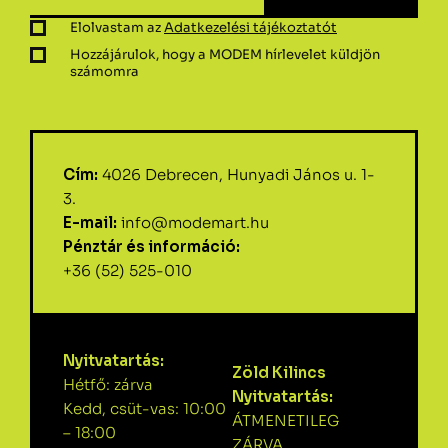
Elolvastam az
Adatkezelési tájékoztatót
Hozzájárulok, hogy a MODEM hírlevelet küldjön
számomra
Cím:
4026 Debrecen, Hunyadi János u. 1-
3.
E-mail:
info@modemart.hu
Pénztár és információ:
+36 (52) 525-010
Nyitvatartás:
Zöld Kilincs
Hétfő: zárva
Nyitvatartás:
Kedd, csüt-vas: 10:00
ÁTMENETILEG
– 18:00
ZÁRVA