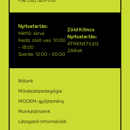
+36 (52) 525-010
Nyitvatartás:
Zöld Kilincs
Hétfő: zárva
Nyitvatartás:
Kedd, csüt-vas: 10:00
ÁTMENETILEG
– 18:00
ZÁRVA
Szerda: 12:00 – 20:00
Rólunk
Művészetpedagógia
MODEM-gyűjtemény
Munkatársaink
Látogatói információk