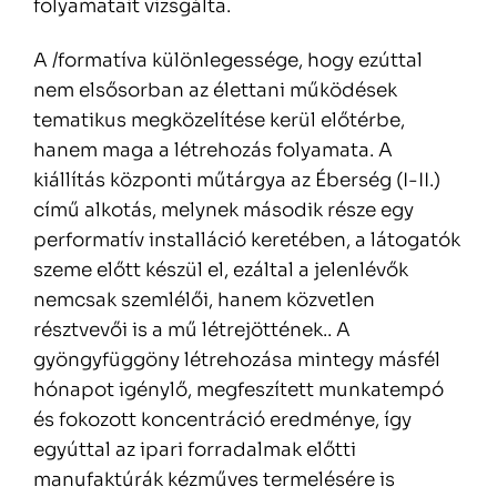
folyamatait vizsgálta.
A /formatíva különlegessége, hogy ezúttal
nem elsősorban az élettani működések
tematikus megközelítése kerül előtérbe,
hanem maga a létrehozás folyamata. A
kiállítás központi műtárgya az Éberség (I-II.)
című alkotás, melynek második része egy
performatív installáció keretében, a látogatók
szeme előtt készül el, ezáltal a jelenlévők
nemcsak szemlélői, hanem közvetlen
résztvevői is a mű létrejöttének.. A
gyöngyfüggöny létrehozása mintegy másfél
hónapot igénylő, megfeszített munkatempó
és fokozott koncentráció eredménye, így
egyúttal az ipari forradalmak előtti
manufaktúrák kézműves termelésére is