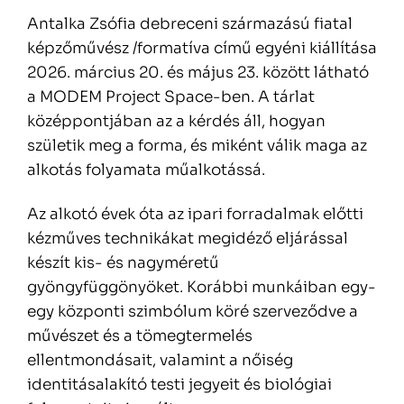
Antalka Zsófia debreceni származású fiatal
képzőművész /formatíva című egyéni kiállítása
2026. március 20. és május 23. között látható
a MODEM Project Space-ben. A tárlat
középpontjában az a kérdés áll, hogyan
születik meg a forma, és miként válik maga az
alkotás folyamata műalkotássá.
Az alkotó évek óta az ipari forradalmak előtti
kézműves technikákat megidéző eljárással
készít kis- és nagyméretű
gyöngyfüggönyöket. Korábbi munkáiban egy-
egy központi szimbólum köré szerveződve a
művészet és a tömegtermelés
ellentmondásait, valamint a nőiség
identitásalakító testi jegyeit és biológiai