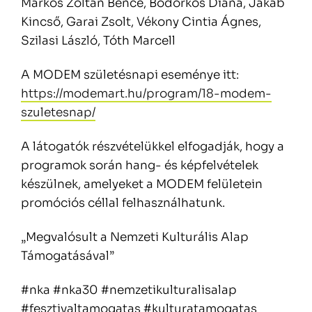
Markos Zoltán Bence, Bodorkos Diána, Jakab
Kincső, Garai Zsolt, Vékony Cintia Ágnes,
Szilasi László, Tóth Marcell
A MODEM születésnapi eseménye itt:
https://modemart.hu/program/18-modem-
szuletesnap/
A látogatók részvételükkel elfogadják, hogy a
programok során hang- és képfelvételek
készülnek, amelyeket a MODEM felületein
promóciós céllal felhasználhatunk.
„Megvalósult a Nemzeti Kulturális Alap
Támogatásával”
#nka #nka30 #nemzetikulturalisalap
#fesztivaltamogatas #kulturatamogatas