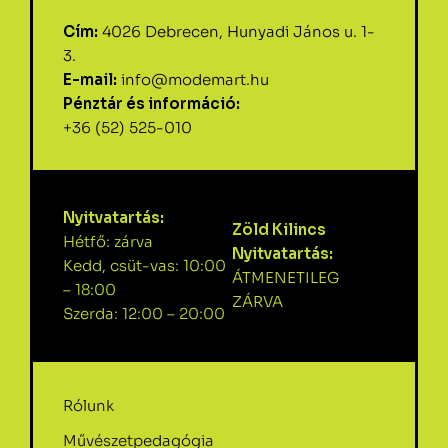
Cím:
4026 Debrecen, Hunyadi János u. 1-
3.
E-mail:
info@modemart.hu
Pénztár és információ:
+36 (52) 525-010
Nyitvatartás:
Zöld Kilincs
Hétfő: zárva
Nyitvatartás:
Kedd, csüt-vas: 10:00
ÁTMENETILEG
– 18:00
ZÁRVA
Szerda: 12:00 – 20:00
Rólunk
Művészetpedagógia