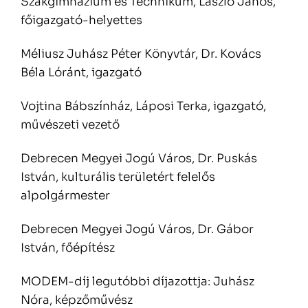
Szakgimnázium és Technikum, László János,
főigazgató-helyettes
Méliusz Juhász Péter Könyvtár, Dr. Kovács
Béla Lóránt, igazgató
Vojtina Bábszínház, Láposi Terka, igazgató,
művészeti vezető
Debrecen Megyei Jogú Város, Dr. Puskás
István, kulturális területért felelős
alpolgármester
Debrecen Megyei Jogú Város, Dr. Gábor
István, főépítész
MODEM-díj legutóbbi díjazottja: Juhász
Nóra, képzőművész