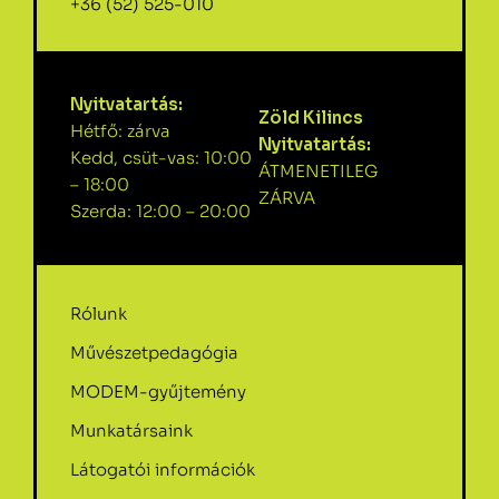
+36 (52) 525-010
Nyitvatartás:
Zöld Kilincs
Hétfő: zárva
Nyitvatartás:
Kedd, csüt-vas: 10:00
ÁTMENETILEG
– 18:00
ZÁRVA
Szerda: 12:00 – 20:00
Rólunk
Művészetpedagógia
MODEM-gyűjtemény
Munkatársaink
Látogatói információk