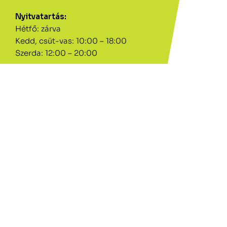
Nyitvatartás:
Hétfő: zárva
Kedd, csüt-vas: 10:00 – 18:00
Szerda: 12:00 – 20:00
Zöld Kilincs Nyitvatartás:
ÁTMENETILEG ZÁRVA