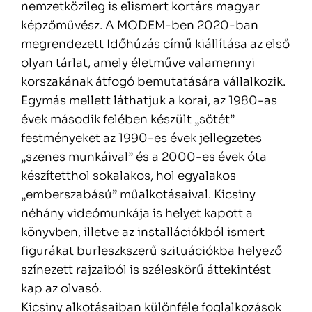
nemzetközileg is elismert kortárs magyar
képzőművész. A MODEM-ben 2020-ban
megrendezett Időhúzás című kiállítása az első
olyan tárlat, amely életműve valamennyi
korszakának átfogó bemutatására vállalkozik.
Egymás mellett láthatjuk a korai, az 1980-as
évek második felében készült „sötét”
festményeket az 1990-es évek jellegzetes
„szenes munkáival” és a 2000-es évek óta
készítetthol sokalakos, hol egyalakos
„emberszabású” műalkotásaival. Kicsiny
néhány videómunkája is helyet kapott a
könyvben, illetve az installációkból ismert
figurákat burleszkszerű szituációkba helyező
színezett rajzaiból is széleskörű áttekintést
kap az olvasó.
Kicsiny alkotásaiban különféle foglalkozások