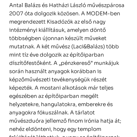
Antal Balázs és Hatházi László művészpárosa
2007 óta dolgozik közösen. A MODEM-ben
megrendezett Kisadózók az első nagy
intézményi kiállításuk, amelyen döntő
többségben újonnan készült műveket
mutatnak. A két művész (Laci&Balázs) több
mint tíz éve dolgozik az építőiparban
díszítőfestőként. A „pénzkereső” munkájuk
során használt anyagok korábban is
képzőművészeti tevékenységük részét
képezték. A mostani alkotások már teljes
egészében az építőiparban megélt
helyzetekre, hangulatokra, emberekre és
anyagokra fókuszálnak. A tárlatot
művészduóra jellemző finom irónia hatja át;
nehéz eldönteni, hogy egy templom