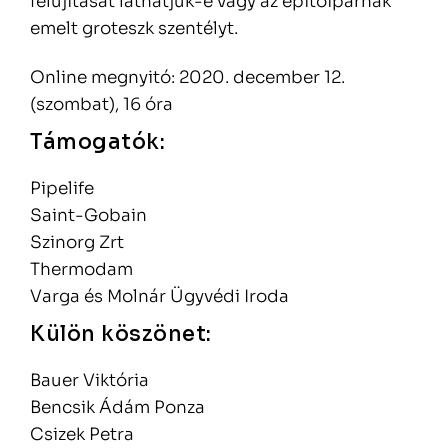
felújítását láthatjuk-e vagy az építőiparnak
emelt groteszk szentélyt.
Online megnyitó: 2020. december 12.
(szombat), 16 óra
Támogatók:
Pipelife
Saint-Gobain
Szinorg Zrt
Thermodam
Varga és Molnár Ügyvédi Iroda
Külön köszönet:
Bauer Viktória
Bencsik Ádám Ponza
Csizek Petra