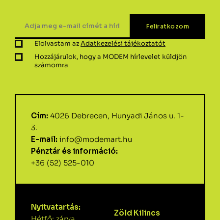
Elolvastam az
Adatkezelési tájékoztatót
Hozzájárulok, hogy a MODEM hírlevelet küldjön
számomra
Cím:
4026 Debrecen, Hunyadi János u. 1-
3.
E-mail:
info@modemart.hu
Pénztár és információ:
+36 (52) 525-010
Nyitvatartás:
Zöld Kilincs
Hétfő: zárva