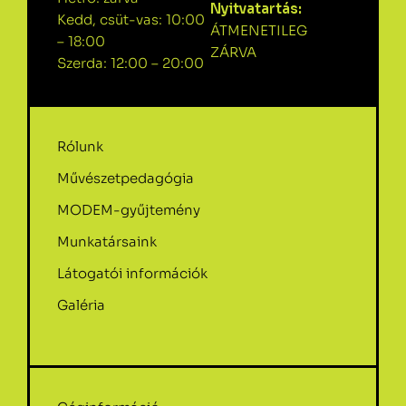
Nyitvatartás:
Kedd, csüt-vas: 10:00
ÁTMENETILEG
– 18:00
ZÁRVA
Szerda: 12:00 – 20:00
Rólunk
Művészetpedagógia
MODEM-gyűjtemény
Munkatársaink
Látogatói információk
Galéria