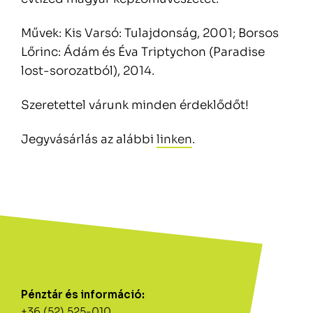
Művek: Kis Varsó: Tulajdonság, 2001; Borsos
Lőrinc: Ádám és Éva Triptychon (Paradise
lost-sorozatból), 2014.
Szeretettel várunk minden érdeklődőt!
Jegyvásárlás az alábbi
linken
.
Pénztár és információ:
+36 (52) 525-010